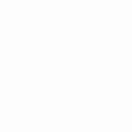
Gol più veloce:
Diego Costa (50 secondi –
2018:
Atletico Madrid-Real Madrid
)
Triplette:
2
Radamel Falcao (2012,
Atlético Madrid
-
Chelsea)
e
Terry McDermott (1977,
Liverpool
-
Hamburg, ritorno)
Autogol:
Patrick Paauwe ha segnato l'unico autogol di
Supercoppa nella sconfitta del
Feyenoord per 3-1 col
Real Madrid nel 2002.
Cartellini rossi:
cinque giocatori sono stati espulsi in
partite di Supercoppa UEFA (tutti per le squadre che
sarebbero poi uscite sconfitte) –
Paul Scholes (2008,
United)
,
Rolando e Fredy Guarín (entrambi nel 2011,
Porto)
,
Ramires (2013, Chelsea)
e
Thimothée
Kolodziejczak (Siviglia, 2016).
* edizioni in gara unica
** la Supercoppa UEFA dal 1973 al 1997 si è giocata con
la formula del doppio confronto. L'edizione del 1972 tra