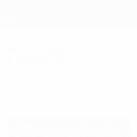
Passa
al
contenuto
principale
Supercoppa UEFA
Supercoppa UEFA: record
e statistiche
mercoledì 13 agosto 2025
I record di vittorie e presenze, i gol più
veloci e il motivo per cui i campioni
d'Europa non partono sempre favoriti.