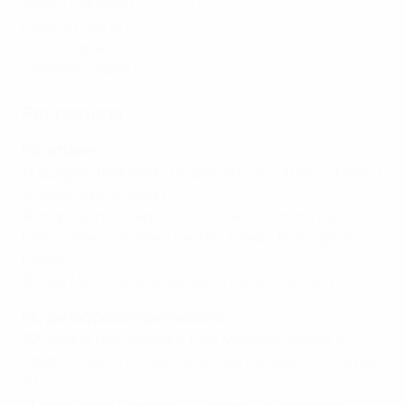
Josep Guardiola (
1992
;
2009
,
2011
,
2013
)
Diego Simeone (
1999
;
2012
;
2018
)
Luis Enrique (
1997
;
2015
,
2025
)
Zinédine Zidane (
1996
,
2002
;
2016
,
2017
)
Per nazione
Più vittorie
17
Spagna (Real Madrid 6, Barcellona 5, Atlético Madrid
3, Valencia 2, Siviglia 1)
10
Inghilterra (Liverpool 4, Chelsea 2, Aston Villa 1, 1
Manchester City, Manchester United 1, Nottingham
Forest 1)
9
Italia (AC Milan 5, Juventus 2, Lazio 1, Parma 1)
Più partecipazioni per nazione
32
Spagna (Barcellona 9, Real Madrid 9, Siviglia 6,
Atlético Madrid 2, Valencia 2, Real Zaragoza 1, Villarreal
1*)
21
Inghilterra (Liverpool 6, Chelsea 5, Manchester