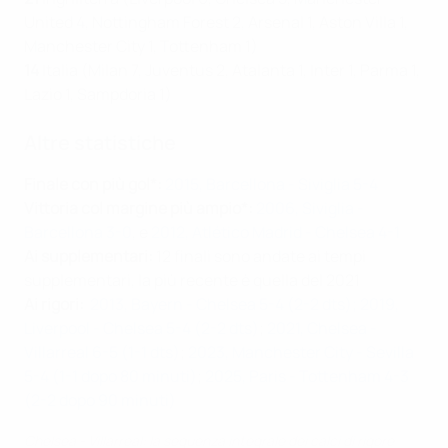
United 4, Nottingham Forest 2, Arsenal 1, Aston Villa 1,
Manchester City 1, Tottenham 1)
14
Italia (Milan 7, Juventus 2, Atalanta 1, Inter 1, Parma 1,
Lazio 1, Sampdoria 1)
Altre statistiche
Finale con più gol*:
2015, Barcellona - Siviglia 5-4
Vittoria col margine più ampio*:
2006, Siviglia -
Barcellona 3-0
, e
2012, Atlético Madrid - Chelsea 4-1
Ai supplementari:
12 finali sono andate ai tempi
supplementari, la più recente è quella del 2021
Ai rigori:
2013, Bayern - Chelsea 5-4 (2-2 dts);
2019,
Liverpool - Chelsea 5-4 (2-2 dts)
;
2021, Chelsea -
Villarreal 6-5 (1-1 dts)
;
2023, Manchester City - Sevilla
5-4 (1-1 dopo 80 minuti)
;
2025, Paris - Tottenham 4-3
(2-2 dopo 90 minuti)
Chelsea - Villarreal: la sequenza integrale dei calci di rigore