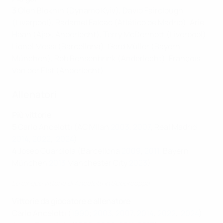
3
Oleh Blokhin (Dynamo Kyiv), David Fairclough
(Liverpool), Radamel Falcao (Atlético de Madrid), Arie
Haan (Ajax, Anderlecht), Terry McDermott (Liverpool),
Lionel Messi (Barcellona), Gerd Müller (Bayern
München), Rob Rensenbrink (Anderlecht), François
Van der Elst (Anderlecht)
Allenatori
Più vittorie
5
Carlo Ancelotti (AC Milan
2003
,
2007
, Real Madrid
2014
,
2022
,
2024
)
4
Josep Guardiola (Barcellona
2009
,
2011
, Bayern
München
2013
Manchester City
2023
)
Le cinque vittorie di Ancelotti in Supercoppa
Vittorie da giocatore e allenatore
Carlo Ancelotti (
1990
;
2003
,
2007
,
2014
,
2022
,
2024
)