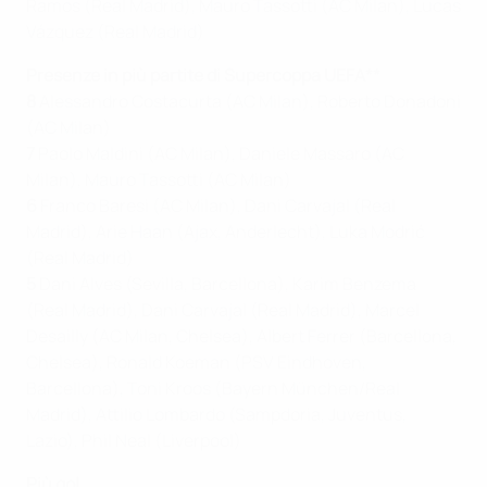
Ramos (Real Madrid), Mauro Tassotti (AC Milan), Lucas
Vázquez (Real Madrid)
Presenze in più partite di Supercoppa UEFA**
8
Alessandro Costacurta (AC Milan), Roberto Donadoni
(AC Milan)
7
Paolo Maldini (AC Milan), Daniele Massaro (AC
Milan), Mauro Tassotti (AC Milan)
6
Franco Baresi (AC Milan),
Dani Carvajal (Real
Madrid),
Arie Haan (Ajax, Anderlecht)
, Luka Modrić
(Real Madrid)
5
Dani Alves (Sevilla, Barcellona), Karim Benzema
(Real Madrid), Dani Carvajal (Real Madrid), Marcel
Desailly (AC Milan, Chelsea), Albert Ferrer (Barcellona,
Chelsea), Ronald Koeman (PSV Eindhoven,
Barcellona), Toni Kroos (Bayern München/Real
Madrid), Attilio Lombardo (Sampdoria, Juventus,
Lazio), Phil Neal (Liverpool)
Più gol