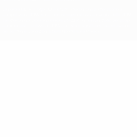
La parola UEFA, il logo UEFA e tutti i marchi che si riferiscono a
competizioni UEFA, sono marchi registrati e/o copyright della UEFA.
Tali marchi non possono essere utilizzati in nessun modo per scopi
commerciali. L'utilizzo di UEFA.com sta a significare l'accettazione
dei Termini e Condizioni e delle Norme sulla Privacy.