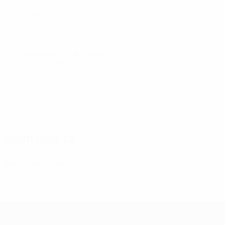
Ajax e Rangers (giocata a gennaio 1973) non era
ufficiale.
© 1998-2026 UEFA. All rights reserved.
Ultimo aggiornamento: mercoledì 13 agosto 2025
Scelti per te
Albo d'oro Supercoppa UEFA
Supercoppa UEFA