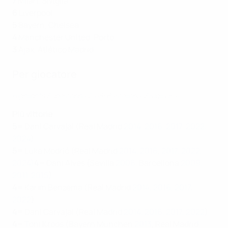
7
Milan, Siviglia
6
Liverpool
5
Bayern, Chelsea
4
Manchester United, Porto
3
Ajax, Atlético Madrid
Per giocatore
Highlights Supercoppa 2015: Barcellona-Siviglia 5-4
Più vittorie
5=
Dani Carvajal (Real Madrid
2014
,
2016
,
2017
,
2022,
2024
)
5=
Luka Modrić (Real Madrid
2014
,
2016
,
2017
,
2022,
2024)
4=
Dani Alves (Sevilla
2006
, Barcellona
2009
,
2011
,
2015
)
4=
Karim Benzema (Real Madrid
2014
,
2016
,
2017
,
2022
)
4=
Dani Carvajal (Real Madrid
2014
,
2016
,
2017
,
2022
)
4=
Toni Kroos (Bayern München
2013
, Real Madrid