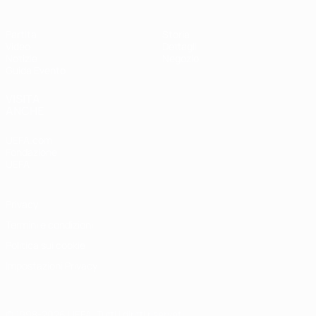
Partita
Storia
Video
Dettagli
Notizie
Negozio
Guida Evento
VISITA
ANCHE
UEFA.com
Fondazione
UEFA
Privacy
Termini e condizioni
Politica sui cookie
Impostazioni Privacy
© 1998-2026 UEFA. Tutti i diritti riservati