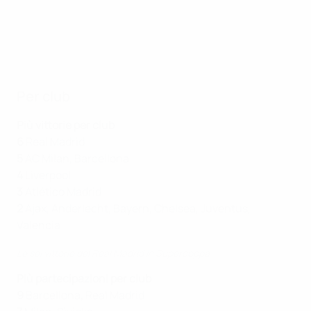
Per club
Più vittorie per club
6
Real Madrid
5
AC Milan, Barcellona
4
Liverpool
3
Atlético Madrid
2
Ajax, Anderlecht, Bayern, Chelsea, Juventus,
Valencia
Le sei vittorie del Real Madrid in Supercoppa
Più partecipazioni per club
9
Barcellona
,
Real Madrid