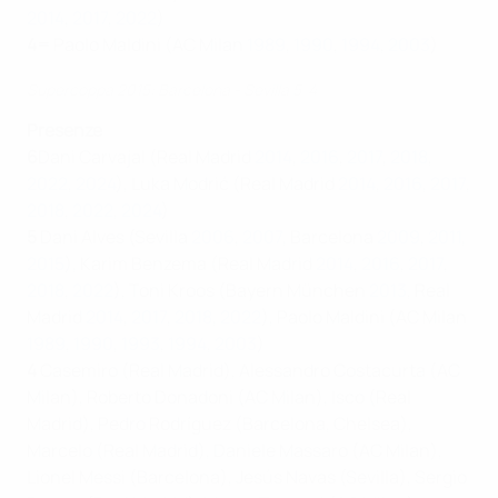
2014
,
2017
,
2022
)
4=
Paolo Maldini (AC Milan
1989
,
1990
,
1994
,
2003
)
Supercoppa 2015: Barcelona - Sevilla 5-4
Presenze
6
Dani Carvajal (Real Madrid
2014
,
2016
,
2017
,
2018
,
2022
,
2024
), Luka Modrić (Real Madrid
2014
,
2016
,
2017
,
2018
,
2022
,
2024
)
5
Dani Alves (Sevilla
2006
,
2007
, Barcelona
2009
,
2011
,
2015
), Karim Benzema (Real Madrid
2014
,
2016
,
2017
,
2018
,
2022
), Toni Kroos (Bayern München
2013
, Real
Madrid
2014
,
2017
,
2018
,
2022
), Paolo Maldini (AC Milan
1989
,
1990
,
1993
,
1994
,
2003
)
4
Casemiro (Real Madrid), Alessandro Costacurta (AC
Milan), Roberto Donadoni (AC Milan), Isco (Real
Madrid), Pedro Rodríguez (Barcelona, Chelsea),
Marcelo (Real Madrid), Daniele Massaro (AC Milan),
Lionel Messi (Barcelona), Jesús Navas (Sevilla), Sergio