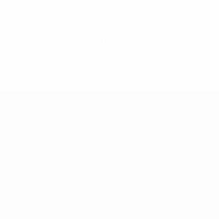
vinto tutto e per lui non era facile proseguire su questa scia
necessaria".
"La coppa va a loro, ma ha perso la squadra migliore - dic
perso".
Supercoppa UEFA
Partita
Video
Notizie
Guida Evento
VISITA ANCHE
UEFA.com
Fondazione UEFA