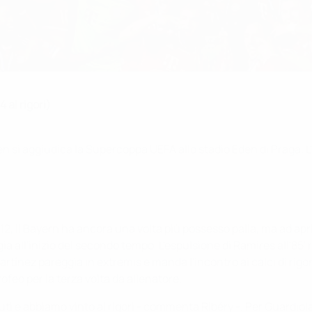
ai rigori)
en si aggiudica la Supercoppa UEFA allo stadio Eden di Praga. L
12, il Bayern ha ancora una volta più possesso palla, ma ad ap
ia all'inizio del secondo tempo. L'espulsione di Ramires all'85'
rtínez pareggia in extremis e manda l'incontro ai calci di rigor
feo per la terza volta da allenatore.
uti e abbiamo vinto ai rigori - commenta Ribéry -. Per Guardi