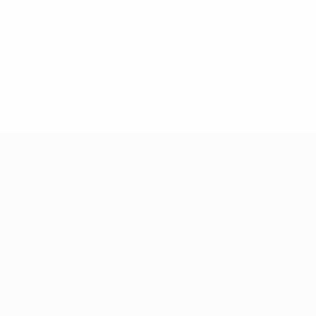
difficile. Questa vittoria ci aiuta e ci dà l'energia
ssimo. L'orgoglio è a posto bene, ma purtroppo abbiamo