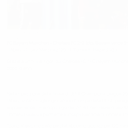
Il Bayern festeggia la vittoria della Supercoppa UEFA 2013
©Getty Images
FC Bayern München - Chelsea FC 2-2 (dts, Bayern vince 5-4 
(Ribéry 47', Javi Martínez 120'+1; Torres 8', Hazard 93')
Grazie a un 5-4 ai rigori sul Chelsea FC, l'FC Bayern Münch
dopo 15 anni.
Nella ripetizione della finale di UEFA Champions League 20
Ribéry, votato miglior giocatore d'Europa dalla UEFA, paregg
supplementari, ma dopo il gol del 2-1 di Eden Hazard, Javi Ma
Romelu Lukaku e permette a Josep Guardiola di vincere il tro
"Sono al settimo cielo perché abbiamo giocato per 120 min