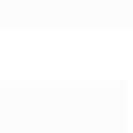
ari e vince 5-4 ai calci di rigore.