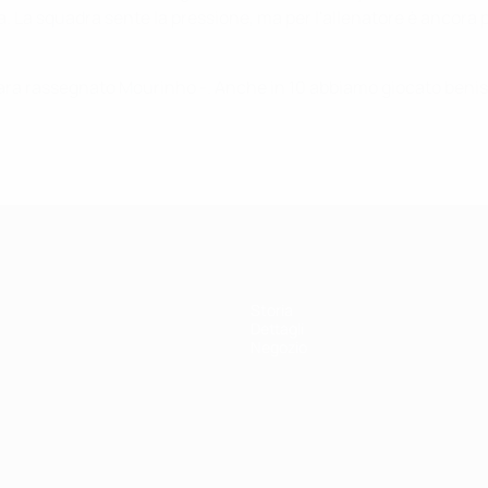
. La squadra sente la pressione, ma per l'allenatore è ancora più 
hiara rassegnato Mourinho -. Anche in 10 abbiamo giocato beni
Storia
Dettagli
Negozio