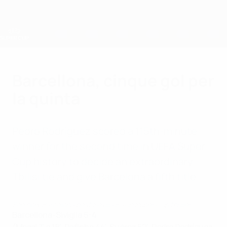
Passa
al
contenuto
principale
Supercoppa UEFA
Barcellona, cinque gol per
la quinta
Pedro Rodríguez scored a 115th-minute
winner for the second time in UEFA Super
Cup history to decide an extraordinary
Tbilisi tie and give Barcelona a fifth title.
See how Barcelona beat Sevilla 5-4 in Super Cup thriller
Barcellona-Siviglia 5-4