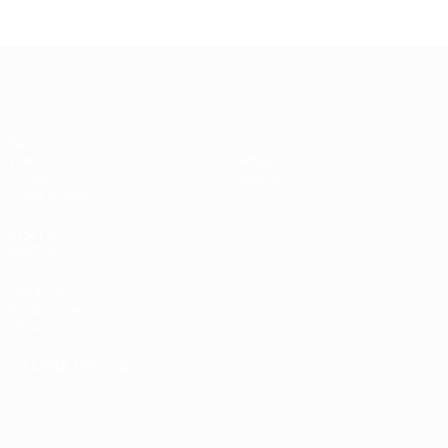
Supercoppa UEFA
Partita
Storia
Video
Dettagli
Notizie
Negozio
Guida Evento
VISITA
ANCHE
UEFA.com
Fondazione
UEFA
CAMBIA LINGUA
Italiano
English
Français
Deutsch
Русский
Español
Italiano
Português