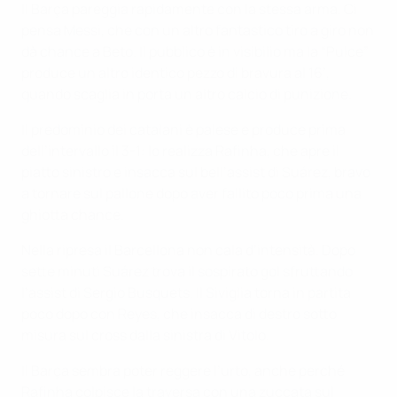
Il Barça pareggia rapidamente con la stessa arma. Ci
pensa Messi, che con un altro fantastico tiro a giro non
dà chance a Beto. Il pubblico è in visibilio ma la “Pulce”
produce un altro identico pezzo di bravura al 16’,
quando scaglia in porta un altro calcio di punizione.
Il predominio dei catalani è palese e produce prima
dell’intervallo il 3-1: lo realizza Rafinha, che apre il
piatto sinistro e insacca sul bell’assist di Suárez, bravo
a tornare sul pallone dopo aver fallito poco prima una
ghiotta chance.
Nella ripresa il Barcellona non cala d’intensità. Dopo
sette minuti Suárez trova il sospirato gol sfruttando
l’assist di Sergio Busquets. Il Siviglia torna in partita
poco dopo con Reyes, che insacca di destro sotto
misura sul cross dalla sinistra di Vitolo.
Il Barça sembra poter reggere l’urto, anche perché
Rafinha colpisce la traversa con una zuccata sul