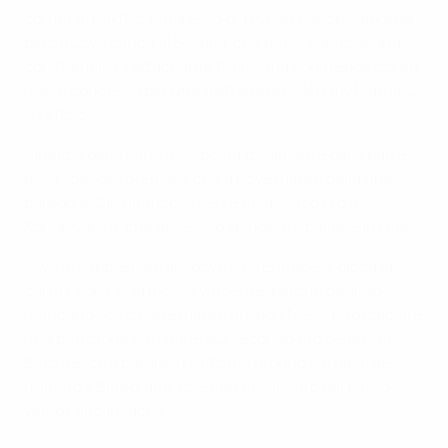
corner di Rakitić. L’ingresso di Yevhen Konoplyanka dà
però nuova carica al Siviglia, che quasi subito segna
con Gameiro, l'attaccante trasforma con freddezza un
rigore concesso per una trattenuta di Jérémy Mathieu
su Vitolo.
L’inerzia della partita si sposta totalmente dalla parte
della squadra di Emery, che a nove minuti dalla fine
pareggia. Ciro Immobile serve un assist d’oro a
Konoplyanka, che deve solo spingere il pallone in rete.
Si va ai supplementari, dove Luis Enrique si gioca la
carta Pedro. E’ la mossa vincente, perché quando
mancano soli cinque minuti ai rigori Messi può calciare
una punizione dal limite: sul secondo tiro della Pulce,
Beto riesce a parare in tuffo ma proprio sui piedi del
numero 7 Blaugrana, che con un sinistro dal basso
verso l’alto insacca.