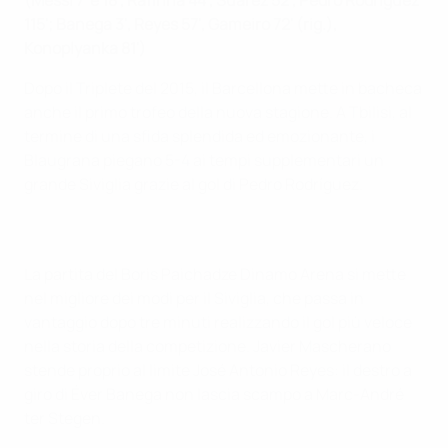
(Messi 7' e 18', Rafinha 44', Suárez 52', Pedro Rodríguez
115'; Banega 3', Reyes 57', Gameiro 72' (rig.),
Konoplyanka 81')
Dopo il Triplete del 2015, il Barcellona mette in bacheca
anche il primo trofeo della nuova stagione. A Tbilisi, al
termine di una sfida splendida ed emozionante, i
Blaugrana piegano 5-4 ai tempi supplementari un
grande Siviglia grazie al gol di Pedro Rodríguez.
La partita del Boris Paichadze Dinamo Arena si mette
nel migliore dei modi per il Siviglia, che passa in
vantaggio dopo tre minuti realizzando il gol più veloce
nella storia della competizione. Javier Mascherano
stende proprio al limite José Antonio Reyes: il destro a
giro di Éver Banega non lascia scampo a Marc-André
ter Stegen.