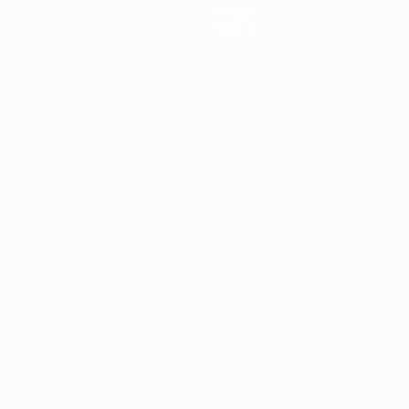
Dettagli
Negozio
ortuguês