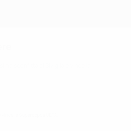
ere
sima sconfitta al Siviglia e vince la
a e vince la Supercoppa UEFA.