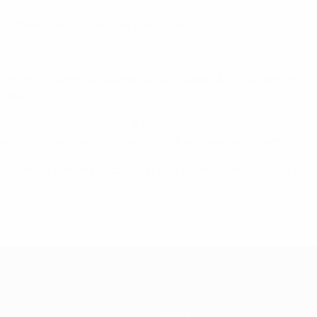
Il 22enne Marco Asensio, alla prima presenza in Europa, raccogl
nistro che non dà scampo a Kiko Casilla. A 18' dal termine, il S
io Ramos.
ero con Ramos
, che realizza di testa su cross di Lucas Vázquez. S
 un'altra incornata di Ramos, ma il gol viene annullato.
tutto fa pensare ai calci di rigore, quando Carvajal si fa strad
Storia