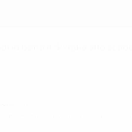
rid beffa il Siviglia allo scad
ani Carvajal al 119', il Real Madrid infligge l'enne
lyanka 72' rig.)
 al 119', il Real Madrid infligge l'ennesima sconfitta al Sivigli