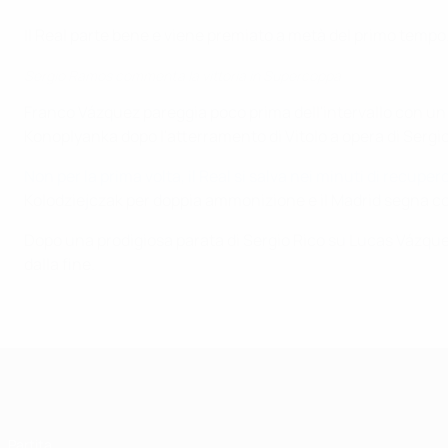
Il Real parte bene e viene premiato a metà del primo tempo. 
Sergio Ramos commenta la vittoria in Supercoppa
Franco Vázquez pareggia poco prima dell'intervallo con un si
Konoplyanka dopo l'atterramento di Vitolo a opera di Serg
Non per la prima volta, il Real si salva nei minuti di recup
Kolodziejczak per doppia ammonizione e il Madrid segna con
Dopo una prodigiosa parata di Sergio Rico su Lucas Vázquez, 
dalla fine.
Supercoppa UEFA
Partita