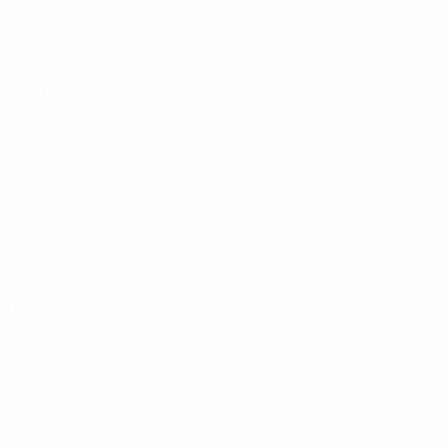
Video
Notizie
Guida Evento
VISITA ANCHE
UEFA.com
Fondazione UEFA
CAMBIA LINGUA
Italiano
English
Français
Deutsch
Русский
Español
Italiano
P
Privacy
Termini e condizioni
Politica sui cookie
Impostazioni Privacy
© 1998-2026 UEFA. Tutti i diritti riservati