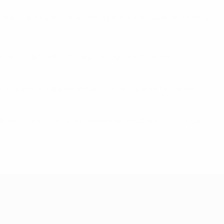
ie il pallone a 25 metri dalla porta e conclude all'incrocio.
iviglia si porta in vantaggio su rigore con Yevhen
i va quindi ai supplementari: il Siviglia perde Timothée
a nella difesa del Siviglia e decide l'incontro a un minuto