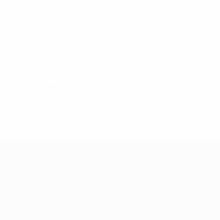
oi Cambiasso supera Chris Gyan in dribbling, lascia a Guti
lcio di punizione al 55' quando Van Hooijdonk trasforma
Guti. Dopo aver perso contro Chelsea FC e Galatasaray SK