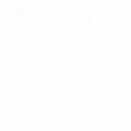
56)
tare l'unico trofeo che gli mancava ed è anche la prima volta
aco a partire dal 1998.
 calcio allo Stade Louis II e sconfiggono il Feyenoord - detent
vinta contro il Bayer 04 a Glasgow.
l mondo, Zinédine Zidane e Luís Figo, ad emergere è Esteban 