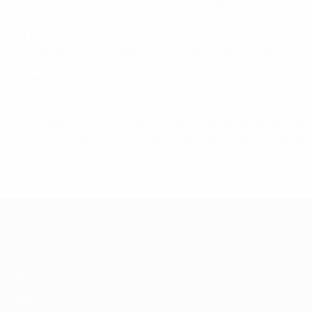
Il poco conosciuto sudamericano ci mette lo zampino in en
Al 15' libera Roberto Carlos con un pallonetto, il brasilian
che di tacco serve Roberto Carlos: tiro potente e gol.
Il Real domina anche nella ripresa, ma il Feyenoord accorcia
proprio come aveva fatto nella finale di Coppa UEFA contr
Ogni speranza di rimonta viene però vanificata quattro min
nelle precedenti finali di Supercoppa, le merengues final
Supercoppa UEFA
Partita
Video
Notizie
Guida Evento