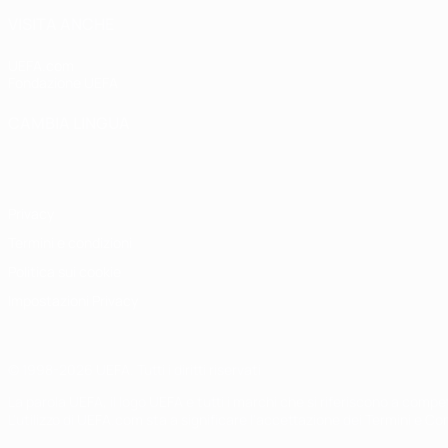
VISITA ANCHE
UEFA.com
Fondazione UEFA
CAMBIA LINGUA
Italiano
English
Français
Deutsch
Русский
Español
Italiano
P
Privacy
Termini e condizioni
Politica sui cookie
Impostazioni Privacy
© 1998-2026 UEFA. Tutti i diritti riservati
La parola UEFA, il logo UEFA e tutti i marchi che si riferiscono a com
L'utilizzo di UEFA.com sta a significare l'accettazione dei Termini e Co