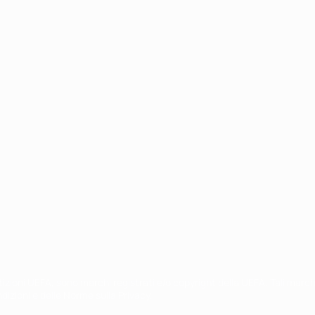
ortuguês
petizioni UEFA, sono marchi registrati e/o copyright della UEFA. Tali mar
ndizioni e delle Norme sulla Privacy.