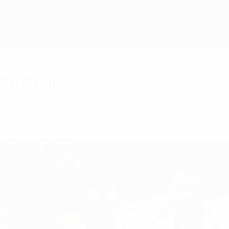
te Real
 la sua prima Supercoppa UEFA.