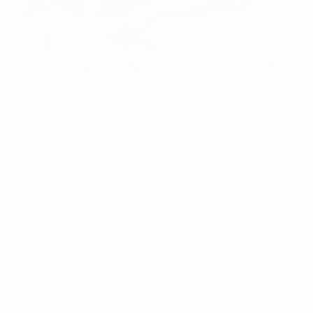
2002: Finalmente Real
©UEFA.com
Real Madrid CF - Feyenoord 3-1
(Paauwe og 15, Roberto Carlos 21, Guti 60; Van Hooijdonk 
La Supercoppa UEFA del 2002 vede il Real Madrid CF conquis
trofeo da quando la finale è disputata nel Principato di Mon
Gli uomini di Vicente del Bosque fanno vedere un bellissimo
avevano interrotto con la finale di UEFA Champions League 
In una squadra che schiera i due giocatori più costosi de
impazzire gli olandesi al suo debutto europeo.