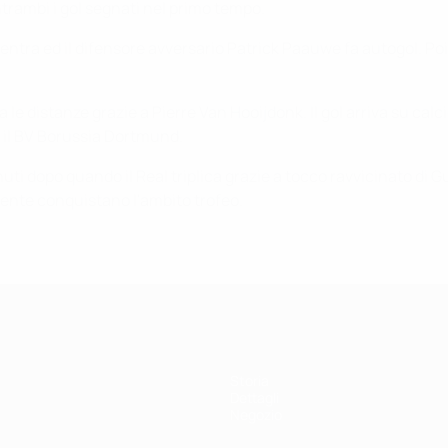
trambi i gol segnati nel primo tempo.
o centra ed il difensore avversario Patrick Paauwe fa autogol. P
 le distanze grazie a Pierre Van Hooijdonk. Il gol arriva su ca
o il BV Borussia Dortmund.
uti dopo quando il Real triplica grazie a tocco ravvicinato di 
mente conquistano l'ambito trofeo.
Storia
Dettagli
Negozio