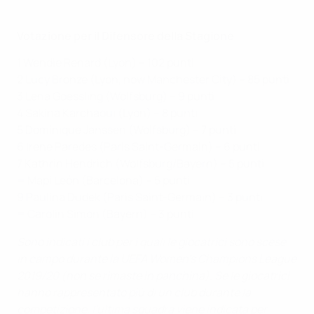
Votazione per il Difensore della Stagione
1 Wendie Renard (Lyon) – 102 punti
2 Lucy Bronze (Lyon, now Manchester City) – 85 punti
3 Lena Goessling (Wolfsburg) – 9 punti
4 Sakina Karchaoui (Lyon) – 8 punti
5 Dominique Janssen (Wolfsburg) – 7 punti
6 Irene Paredes (Paris Saint-Germain) – 6 punti
7 Kathrin Hendrich (Wolfsburg/Bayern) – 5 punti
= Mapi León (Barcelona) – 5 punti
9 Paulina Dudek (Paris Saint-Germain) – 3 punti
= Carolin Simon (Bayern) – 3 punti
Sono indicati i club per i quali le giocatrici sono scese
in campo durante la UEFA Women's Champions League
2019/20 (non se rimaste in panchina). Se le giocatrici
hanno rappresentato più di un club durante la
competizione, l'ultima squadra viene indicata per