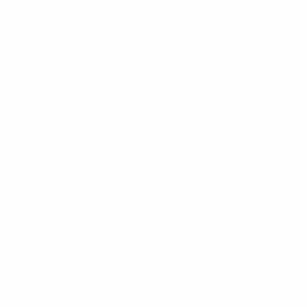
WOMEN_DF_RENARD_EN_DIRTY
Wendie Renard si aggiudica la prima edizione del
premio di Difensore della Stagione della UEFA Women's
Champions League. La premiazione si è tenuta a
Ginevra.
Il capitano del Lione, 30 anni, ha vinto la Champions
League per il quinto anno consecutivo, arrivando a
sette titoli personali e nove presenze in finale insieme
al portiere e vincitrice del premio di miglior portiere
Sarah Bouhaddi. Imponente come sempre in difesa (e
ancora di più in assenza della compagna di reparto
Griedge Mbock Bathy nella fase finale di agosto),
Renard è stata decisiva anche sull’altro fronte,
soprattutto con il colpo di testa su calcio piazzato che
ha decretato la vittoria in semifinale contro il Paris
Saint-Germain.