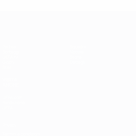
UEFA Women's Champions League
Partite
Squadre
Sorteggi
Notizie
UEFA.tv
Storia
Giochi
Dettagli
Stat.
VISITA
ANCHE
UEFA.com
Fondazione
UEFA
Privacy
Termini e condizioni