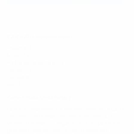
Wendie Renard ha vinto il titolo per il quinto anno
consecutivo
Getty Images
Il 2019/20 di Renard in numeri
Presenze: 6
Minuti: 540
Partite senza subire gol: 4
Gol subiti: 2
Gol segnati: 5
Assist: 0
Come è stata scelta Renard
La giuria comprendeva gli allenatori delle otto squadre
che hanno partecipato alla fase finale della UEFA
Women’s Champions League 2019/20 in Spagna e 20
giornaliste specializzate nel calcio femminile e