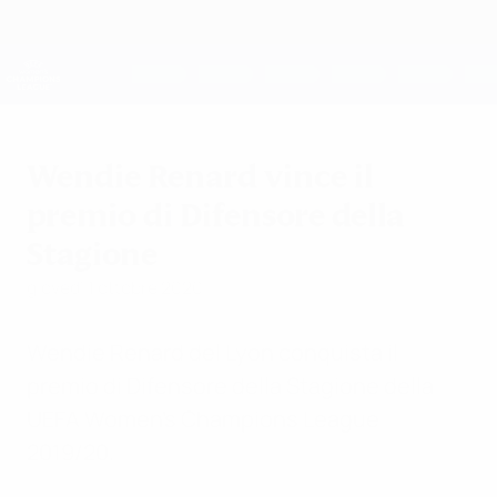
Passa
al
contenuto
UEFA Women's Champions League
Scarica
principale
Risultati e statistiche live
UEFA Women's Champions League
Wendie Renard vince il
premio di Difensore della
Stagione
giovedì 1 ottobre 2020
Wendie Renard del Lyon conquista il
premio di Difensore della Stagione della
UEFA Women’s Champions League
2019/20.