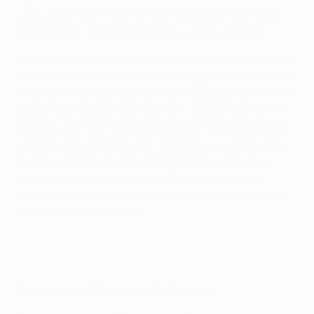
2019/20
Joshua Kimmich ha vinto il premio di Difensore della
Stagione per la UEFA Champions League 2019/20.
Kimmich, 25 anni, ha disputato una stagione esaltante
col Bayern che ha vinto il triplete aggiudicandosi UEFA
Champions League, Bundesliga e Coppa di Germania. Il
duttile terzino è partito titolare in dieci partite su 11 in
questa vittoriosa cavalcata europea dei bavaresi, ed è
stato l’autore dell’assist per il gol decisivo di Kingsley
Coman nella finale vinta contro il Paris a Lisbona. Il
premio è stato consegnato a Ginevra durante la
cerimonia del sorteggio della fase a gironi 2020/21 di
UEFA Champions League.
Votazioni dei Difensori della Stagione