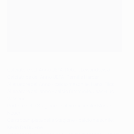
Calciatore dell'Anno UEFA: Robert Lewandowski
Calciatrice dell'Anno UEFA: Pernille Harder
Allenatore dell'Anno - calcio maschile: Hansi Flick
Allenatore dell'anno - calcio femminile: Jean-Luc
Vasseur
Portiere della Stagione - calcio maschile: Manuel
Neuer
Centrocampista della Stagione - calcio maschile:
Kevin De Bruyne