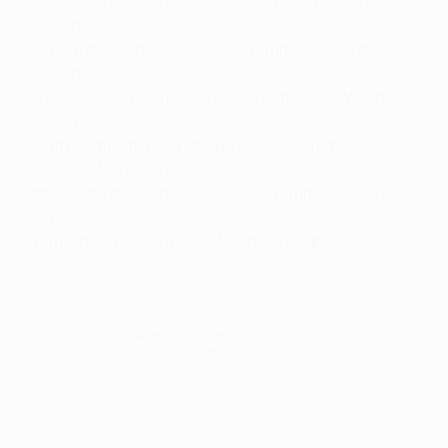
Attaccante della Stagione - calcio maschile: Robert
Lewandowski
Portiere della Stagione - calcio femminile: Sarah
Bouhaddi
Difensore della stagione - calcio femminile: Wendie
Renard
Centrocampista della Stagione - calcio femminile:
Dzsenifer Marozsán
Attaccante della Stagione - calcio femminile: Pernille
Harder
Premio del Presidente UEFA: Didier Drogba
© 1998-2026 UEFA. All rights reserved.
Ultimo aggiornamento: giovedì 1 ottobre 2020