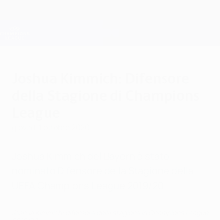
Passa
al
contenuto
Champions League Ufficiale
Scarica
principale
Risultati e Fantasy live
UEFA Champions League
Joshua Kimmich: Difensore
della Stagione di Champions
League
giovedì 1 ottobre 2020
Joshua Kimmich del Bayern è stato
nominato Difensore della Stagione della
UEFA Champions League 2019/20.
Joshua Kimmich: difensore della stagione in Champions League