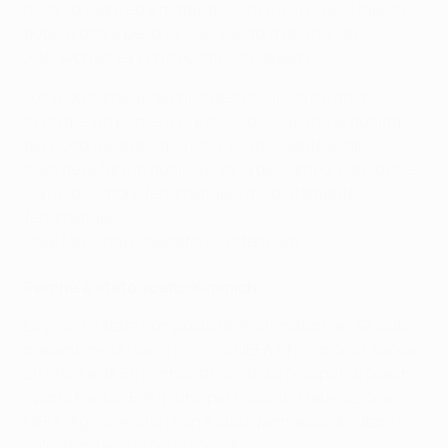
nella squadra ed è maturato. Ora è a un livello tale da
poter giocare per qualsiasi squadra del mondo”.
Xabi Alonso, ex centrocampista Bayern
"Lo vedo come un terzino destro, sinistro o anche
centrale, un numero 6, 8 o 10… di sicuro ha le qualità
per ricoprire qualsiasi ruolo. È intelligente e capisce
cosa deve fare in qualsiasi zona del campo. Penso che
sia un giocatore fenomenale - assolutamente
fenomenale”
José Mourinho, allenatore Tottenham
Perchè è stato scelto Kimmich
La giuria è stata composta dagli allenatori dei 32 club
presenti nella fase a gironi di UEFA Champions League
2019/20 e da 55 giornalisti scelti dal gruppo European
Sports Media (ESM), uno per ciascuna federazione
UEFA. Agli allenatori non è stato permesso di votare i
calciatori della propria squadra.