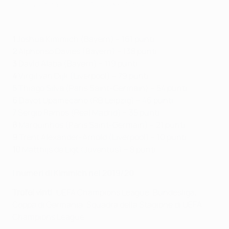
Joshua Kimmich con la Coppa dei Campioni
1
Joshua Kimmich (Bayern) – 161 punti
2
Alphonso Davies (Bayern) – 138 punti
3
David Alaba (Bayern) – 119 punti
4
Virgil van Dijk (Liverpool) – 79 punti
5
Thiago Silva (Paris Saint-Germain) – 54 punti
6
Dayot Upamecano (RB Leipzig) – 46 punti
7
Sergio Ramos (Real Madrid) – 35 punti
8
Marquinhos (Paris Saint-Germain) – 21 punti
9
Trent Alexander-Arnold (Liverpool) – 10 punti
10
Matthijs de Ligt (Juventus) – 8 punti
I numeri di Kimmich nel 2019/20
Trofei vinti
: UEFA Champions League, Bundesliga,
Coppa di Germania, Squadra della Stagione di UEFA
Champions League