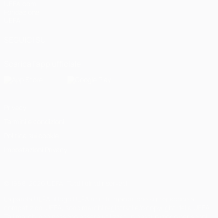
UEFA.com
Fondazione
UEFA
SEGUICI SU
Scarica l'app ufficiale
Privacy
Termini e condizioni
Politica sui cookie
Impostazioni Privacy
© 1998-2026 UEFA. Tutti i diritti riservati
La parola UEFA, il logo UEFA e tutti i marchi che si riferiscono a
competizioni UEFA, sono marchi registrati e/o copyright della UEFA.
Tali marchi non possono essere utilizzati in nessun modo per scopi