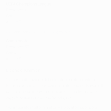
UEFA Champions League
Presenze: 11
Gol: 2
Assist: 3
Highlights finale 2020 : Paris - Bayern 0-1
Campionato
Presenze: 33
Gol: 4
Assist: 9
Dicono di Kimmich
"La personificazione del calciatore professionista.
Incarna anche alla perfezione la filosofia del Bayern. Il
calcio è il suo hobby, il suo lavoro, la sua linfa vitale”.
Jupp Heynckes, ex allenatore Bayern
“Ha imparato molto in fretta. Ha trovato il suo ruolo