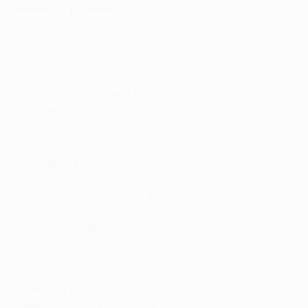
Martedì 17 settembre
Young Boys - Aston Villa 0-3
Juventus - PSV Eindhoven 3-1
AC Milan - Liverpool 1-3
Bayern München - GNK Dinamo 9-2
Real Madrid - Stuttgart 3-1
Sporting CP - LOSC Lille 2-0
Highlights: Milan - Liverpool 1-3
Mercoledì 18 settembre
Sparta Praha - Salzburg 3-0
Bologna - Shakhtar Donetsk 0-0
Celtic - Slovan Bratislava 5-1
Club Brugge - Borussia Dortmund 0-3
Manchester City - Inter 0-0
Paris Saint-Germain - Girona 1-0
Giovedì 19 settembre
Feyenoord - Bayer Leverkusen 0-4