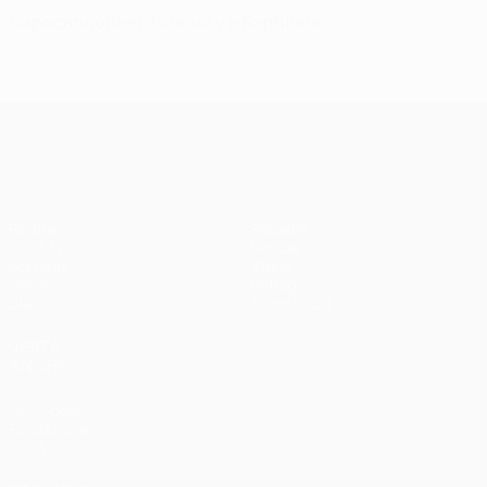
Capocannonieri: Guirassy e Raphinha
UEFA Champions League
Partite
Squadre
UEFA.tv
Notizie
Sorteggi
Storia
Giochi
Dettagli
Stat.
Store (club)
VISITA
ANCHE
UEFA.com
Fondazione
UEFA