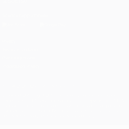
SEGUICI SU
Scarica l'app ufficiale
Privacy
Termini e condizioni
Politica sui cookie
Impostazioni Privacy
© 1998-2026 UEFA. Tutti i diritti riservati
La parola UEFA, il logo UEFA e tutti i marchi che si riferiscono a
competizioni UEFA, sono marchi registrati e/o copyright della UEFA.
Tali marchi non possono essere utilizzati in nessun modo per scopi
commerciali. L'utilizzo di UEFA.com sta a significare l'accettazione
dei Termini e Condizioni e delle Norme sulla Privacy.