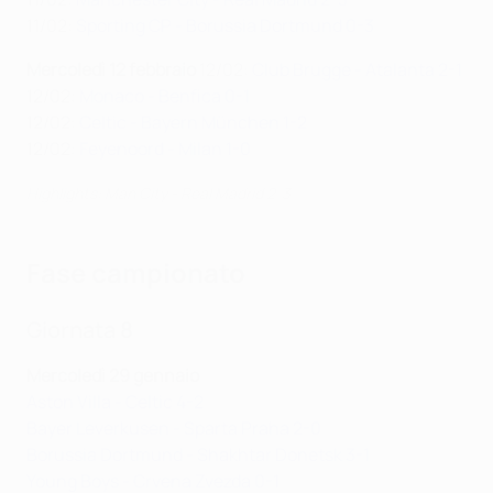
11/02:
Sporting CP - Borussia Dortmund 0-3
Mercoledì 12 febbraio
12/02:
Club Brugge - Atalanta 2-1
12/02:
Monaco - Benfica 0-1
12/02:
Celtic - Bayern München 1-2
12/02:
Feyenoord - Milan 1-0
Highlights: Man City - Real Madrid 2-3
Fase campionato
Giornata 8
Mercoledì 29 gennaio
Aston Villa - Celtic 4-2
Bayer Leverkusen - Sparta Praha 2-0
Borussia Dortmund - Shakhtar Donetsk 3-1
Young Boys - Crvena Zvezda 0-1