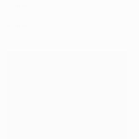
29 aprile
Arsenal - Paris 0-1
30 aprile
Barcelona - Inter 3-3