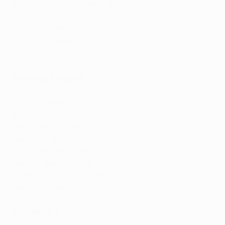
Barcelona - Young Boys 5-0
Inter - Crvena Zvezda 4-0
PSV Eindhoven - Sporting CP 1-1
Slovan Bratislava - Manchester City 0-4
Highlights: Barcelona - Young Boys 5-0
Mercoledì 2 ottobre
Shakhtar Donetsk - Atalanta 0-3
Girona - Feyenoord 2-3
Aston Villa - Bayern München 1-0
GNK Dinamo - Monaco 2-2
Liverpool - Bologna 2-0
LOSC Lille - Real Madrid 1-0
Leipzig - Juventus 2-3
Sturm Graz - Club Brugge 0-1
Benfica - Atlético de Madrid 4-0
Giornata 1