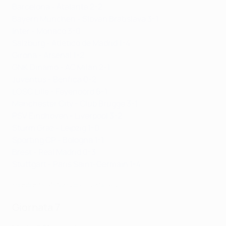
Barcelona - Atalanta 2-2
Bayern München - Slovan Bratislava 3-1
Inter - Monaco 3-0
Salzburg - Atlético de Madrid 1-4
Girona - Arsenal 1-2
GNK Dinamo - AC Milan 2-1
Juventus - Benfica 0-2
LOSC Lille - Feyenoord 6-1
Manchester City - Club Brugge 3-1
PSV Eindhoven - Liverpool 3-2
Sturm Graz - Leipzig 1-0
Sporting CP - Bologna 1-1
Brest - Real Madrid 0-3
Stuttgart - Paris Saint-Germain 1-4
Highlights: Aston Villa - Celtic 4-2
Giornata 7