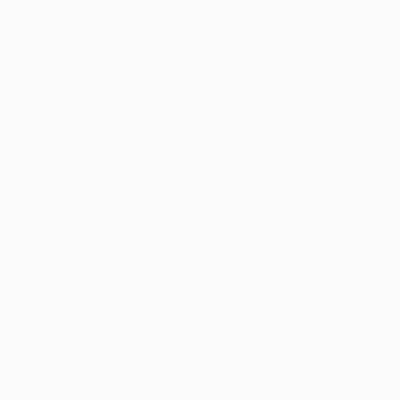
Martedì 21 gennaio
Monaco - Aston Villa 1-0
Atalanta - Sturm Graz 5-0
Atlético de Madrid - Bayer Leverkusen 2-1
Bologna - Borussia Dortmund 2-1
Club Brugge - Juventus 0-0
Crvena Zvezda - PSV Eindhoven 2-3
Liverpool - LOSC Lille 2-1
Slovan Bratislava - Stuttgart 1-3
Benfica - Barcelona 4-5
Highlights: Benfica - Barcelona 4-5
Mercoledì 22 gennaio
Shakhtar Donetsk - Brest 2-0
Leipzig - Sporting CP 2-1
AC Milan - Girona 1-0
Sparta Praha - Inter 0-1
Arsenal - GNK Dinamo 3-0
Celtic - Young Boys 1-0