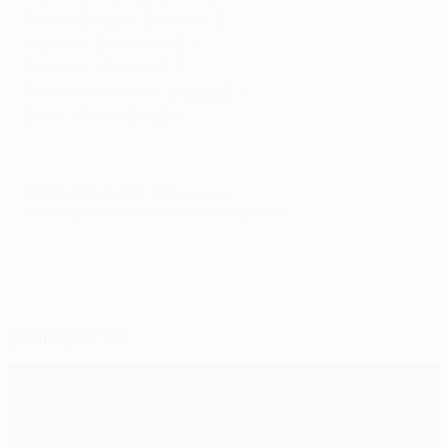
Crvena Zvezda - Benfica 1-2
Monaco - Barcelona 2-1
Atalanta - Arsenal 0-0
Atlético de Madrid - Leipzig 2-1
Brest - Sturm Graz 2-1
© 1998-2026 UEFA. All rights reserved.
Ultimo aggiornamento: mercoledì 7 maggio 2025
Scelti per te