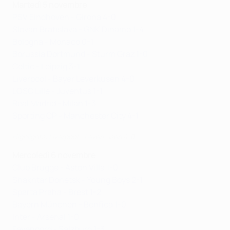
Martedì 5 novembre
PSV Eindhoven - Girona 4-0
Slovan Bratislava - GNK Dinamo 1-4
Bologna - Monaco 0-1
Borussia Dortmund - Sturm Graz 1-0
Celtic - Leipzig 3-1
Liverpool - Bayer Leverkusen 4-0
LOSC Lille - Juventus 1-1
Real Madrid - Milan 1-3
Sporting CP - Manchester City 4-1
Highlights: Liverpool - Leverkusen 4-0
Mercoledì 6 novembre
Club Brugge - Aston Villa 1-0
Shakhtar Donetsk - Young Boys 2-1
Sparta Praha - Brest 1-2
Bayern München - Benfica 1-0
Inter - Arsenal 1-0
Feyenoord - Salzburg 1-3