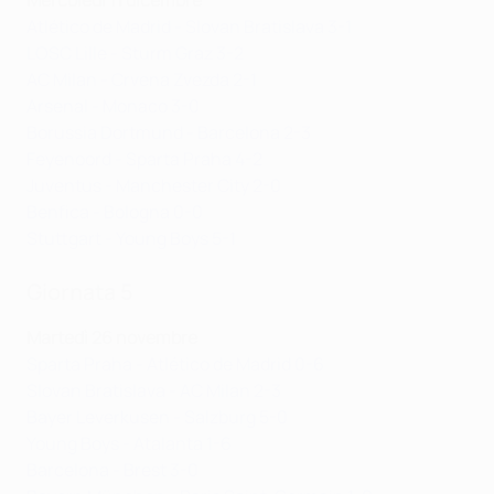
Mercoledì 11 dicembre
Atlético de Madrid - Slovan Bratislava 3-1
LOSC Lille - Sturm Graz 3-2
AC Milan - Crvena Zvezda 2-1
Arsenal - Monaco 3-0
Borussia Dortmund - Barcelona 2-3
Feyenoord - Sparta Praha 4-2
Juventus - Manchester City 2-0
Benfica - Bologna 0-0
Stuttgart - Young Boys 5-1
Giornata 5
Martedì 26 novembre
Sparta Praha - Atlético de Madrid 0-6
Slovan Bratislava - AC Milan 2-3
Bayer Leverkusen - Salzburg 5-0
Young Boys - Atalanta 1-6
Barcelona - Brest 3-0