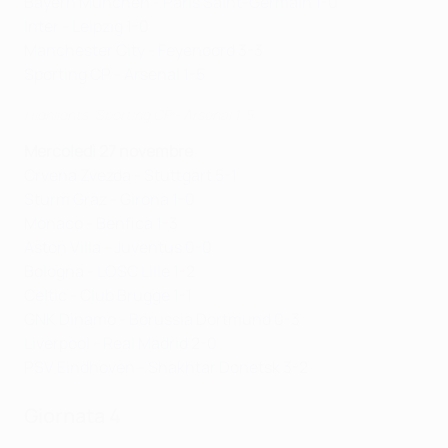
Bayern München - Paris Saint-Germain 1-0
Inter - Leipzig 1-0
Manchester City - Feyenoord 3-3
Sporting CP - Arsenal 1-5
Highlights: Sporting CP - Arsenal 1-5
Mercoledì 27 novembre
Crvena Zvezda - Stuttgart 5-1
Sturm Graz - Girona 1-0
Monaco - Benfica 1-3
Aston Villa - Juventus 0-0
Bologna - LOSC Lille 1-2
Celtic - Club Brugge 1-1
GNK Dinamo - Borussia Dortmund 0-3
Liverpool - Real Madrid 2-0
PSV Eindhoven - Shakhtar Donetsk 3-2
Giornata 4