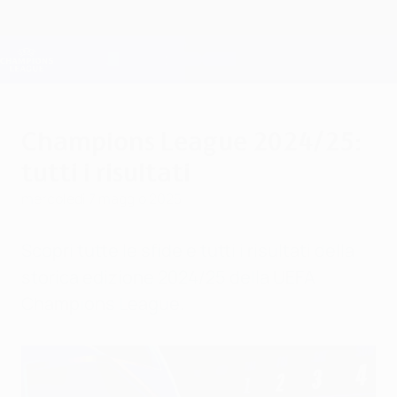
Passa
al
contenuto
Champions League Ufficiale
Scarica
principale
Risultati e Fantasy live
UEFA Champions League
Champions League 2024/25:
tutti i risultati
mercoledì 7 maggio 2025
Scopri tutte le sfide e tutti i risultati della
storica edizione 2024/25 della UEFA
Champions League.