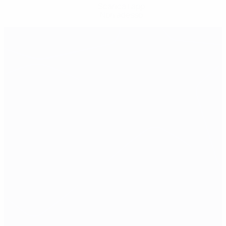
Scarica l'app
Non adesso