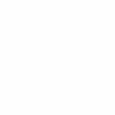
Scarica l'app
Non adesso
Curiosità partita