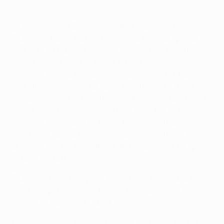
di 5-3.
L'attaccante del Barcelona e della nazionale brasiliana,
Raphinha, ha segnato otto gol nella fase campionato,
inclusa una tripletta nella vittoria contro il
Bayern
München alla terza giornata
. La sua vena realizzativa è
continuata nella fase ad eliminazione diretta: ha
segnato tre gol in entrambe le partite nella
vittoria
complessiva per 4-1 contro il Benfica
agli ottavi, prima
di segnare il primo gol nel
4-0 contro il Dortmund
nell'andata dei quarti di finale. Poi è arrivato anche il
gol che sembrava aver chiuso la sfida contro l'Inter,
prima dell'incredibile vittoria dei Nerazzurri ai tempi
supplementari.
Raphinha è anche il giocatore ad aver fornito più assist
nella competizione con nove: il brasiliano è stato
coinvolto in 22 gol in 14 partite.
I migliori marcatori di sempre in Champions League