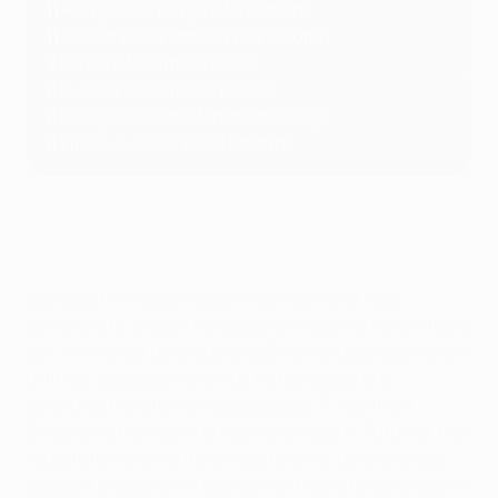
11
Harry Kane (Bayern München)
11
Robert Lewandowski (Barcelona)
9
Lautaro Martínez (Inter)
8
Ousmane
Dembélé (Paris)
8
Erling Haaland (Manchester City)
8
Vinícius Júnior (Real Madrid)
Guirassy ha messo a segno nove gol nella fase
campionato, ai quali ha aggiunto il decimo nella
vittoria
per 3-0 in casa dello Sporting CP
, all’andata degli ottavi
di finale. Successivamente, ha realizzato una
splendida tripletta nel successo per 3-1 contro il
Barcellona nella gara di ritorno dei quarti
. Tuttavia, non
ha potuto incrementare il suo bottino, poiché la sua
squadra è stata eliminata con un risultato complessivo