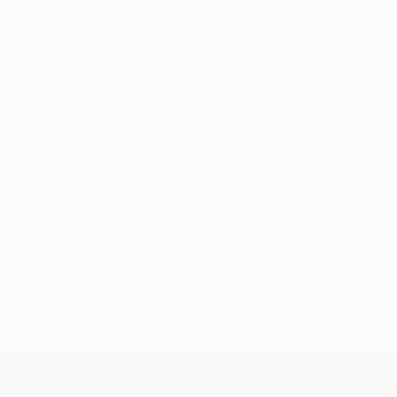
Yorke (Manchester United) 8
1997/98
: Alessandro Del Piero (Juventus) 10
1996/97
: Milinko Pantić (Atlético de Madrid) 5
1995/96
: Jari Litmanen (Ajax) 9
1994/95
: George Weah (Paris Saint-Germain) 7
1993/94
: Hristo Stoichkov (Barcelona) 5
1992/93
: Franck Sauzée (Marseille) 5
Statistiche di tutti i tempi della Champions League
© 1998-2026 UEFA. All rights reserved.
Ultimo aggiornamento: mercoledì 30 aprile 2025
UEFA Champions League