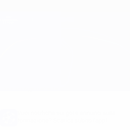
Passa
al
contenuto
Champions League Ufficiale
Scarica
principale
Risultati e Fantasy live
UEFA Champions League
Barcelona vs Benfica
Sommario
Aggiornamenti
Info partita
Vuoi notifiche sui gol e annunci sulla
formazione? Scarica subito l'app!