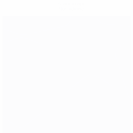
Scarica l'app
Non adesso