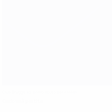
Club Brugge ko, primo acuto per il Milan
Curiosità partita