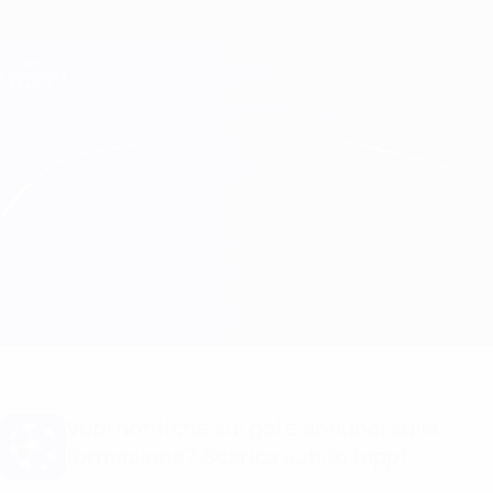
Passa
al
contenuto
Champions League Ufficiale
Scarica
principale
Risultati e Fantasy live
UEFA Champions League
Feyenoord vs Leverkusen
Sommario
Aggiornamenti
Info partita
Vuoi notifiche sui gol e annunci sulla
formazione? Scarica subito l'app!