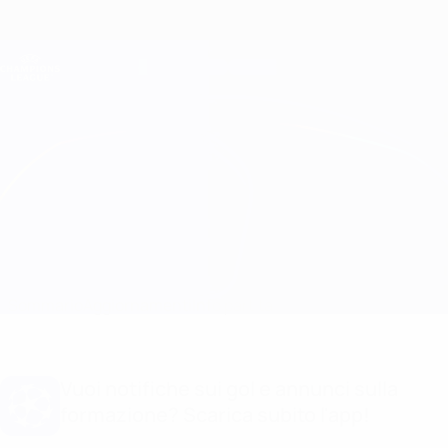
Passa
al
contenuto
Champions League Ufficiale
Scarica
principale
Risultati e Fantasy live
UEFA Champions League
B. Dortmund vs Celtic
Sommario
Aggiornamenti
Info partita
Vuoi notifiche sui gol e annunci sulla
formazione? Scarica subito l'app!