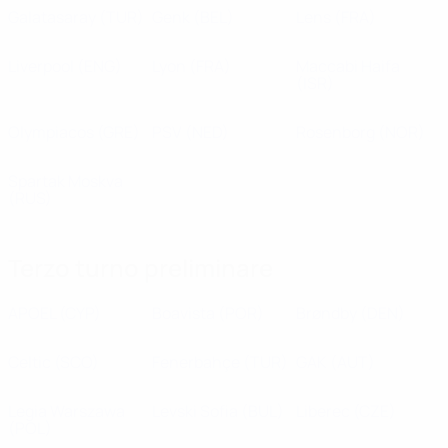
Galatasaray
(TUR)
Genk
(BEL)
Lens
(FRA)
Liverpool
(ENG)
Lyon
(FRA)
Maccabi Haifa
(ISR)
Olympiacos
(GRE)
PSV
(NED)
Rosenborg
(NOR)
Spartak Moskva
(RUS)
Terzo turno preliminare
APOEL
(CYP)
Boavista
(POR)
Brøndby
(DEN)
Celtic
(SCO)
Fenerbahçe
(TUR)
GAK
(AUT)
Legia Warszawa
Levski Sofia
(BUL)
Liberec
(CZE)
(POL)