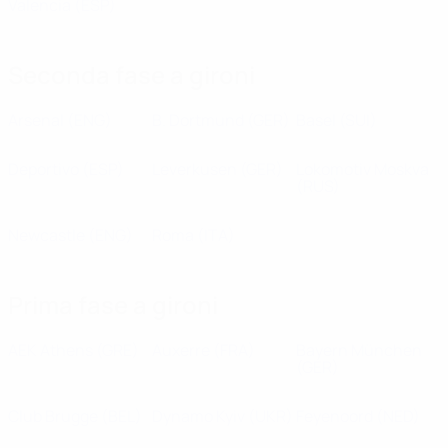
Valencia
(ESP)
Seconda fase a gironi
Arsenal
(ENG)
B. Dortmund
(GER)
Basel
(SUI)
Deportivo
(ESP)
Leverkusen
(GER)
Lokomotiv Moskva
(RUS)
Newcastle
(ENG)
Roma
(ITA)
Prima fase a gironi
AEK Athens
(GRE)
Auxerre
(FRA)
Bayern München
(GER)
Club Brugge
(BEL)
Dynamo Kyiv
(UKR)
Feyenoord
(NED)