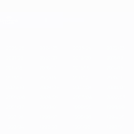
Passa
al
contenuto
Champions League Ufficiale
Scarica
principale
Risultati e Fantasy live
UEFA Champions League
In
2025/26
2024/25
2023/24
2022/23
2021/22
2020/21
201
vetrina
2025/26
2024/25
2023/24
2022/23
2021/22
2020/21
2019/20
2018/19
2017/18
2016/17
2015/16
2014/15
2013/14
2012/13
2011/12
2010/11
2009/10
2008/09
2007/08
2006/07
2005/06
2004/05
2003/04
2002/03
2001/02
2000/01
1999/00
1998/99
1997/98
1996/97
1995/96
1994/95
1993/94
1992/93
1991/92
1990/91