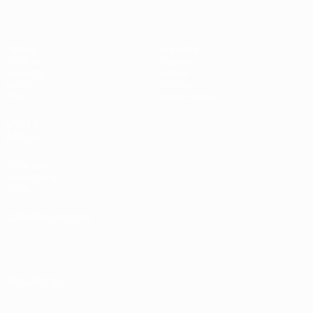
Partite
Squadre
UEFA.tv
Notizie
Sorteggi
Storia
Giochi
Dettagli
Stat.
Store (club)
VISITA
ANCHE
UEFA.com
Fondazione
UEFA
CAMBIA LINGUA
Italiano
English
Français
Deutsch
Русский
Español
Italiano
Português
العربية
SEGUICI SU