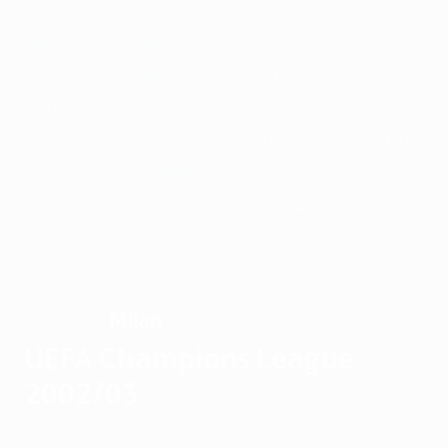
1989/90
1988/89
1987/88
1986/87
1985/86
1984/85
1983/84
1982/83
1981/82
1980/81
1979/80
1978/79
1977/78
1976/77
1975/76
1974/75
1973/74
1972/73
1971/72
1970/71
1969/70
1968/69
1967/68
1966/67
1965/66
1964/65
1963/64
1962/63
1961/62
1960/61
1959/60
1958/59
1957/58
1956/57
1955/56
Milan
VINCITORE
UEFA Champions League
2002/03