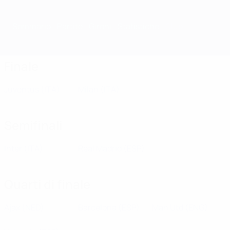
Sommario
Partite
Gironi
Statistiche
Club
Finale
Juventus
(ITA)
Milan
(ITA)
Semifinali
Inter
(ITA)
Real Madrid
(ESP)
Quarti di finale
Ajax
(NED)
Barcelona
(ESP)
Man Utd
(ENG)