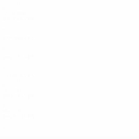
Secondo turno di qualificazione
4
1
1
2
Anni 2000
2005/06
G
V
P
S
Secondo turno di qualificazione
4
2
2
0
2004/05
G
V
P
S
Terzo turno preliminare
6
1
3
2
2002/03
G
V
P
S
Primo turno di qualificazione
2
0
1
1
2000/01
G
V
P
S
Secondo turno di qualificazione
4
1
2
1
Anni '90
1992/93
G
V
P
S
Turno preliminare
2
0
1
1
Anni '60
1962/63
G
V
P
S
Turno preliminare
2
0
0
2