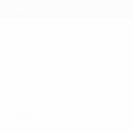
Shelbourne FC
Migliori
marcatori
5
3
2
1
1
1
J. Byrne
Moore
Foran
Rogers
O.
Hennessy
Heary
Più
presenze
16
12
12
12
10
12
O.
Cahill
Byrne
Crawley
Rogers
Williams
Heary
Partite giocate
Anni '20
2025/26
G
V
P
S