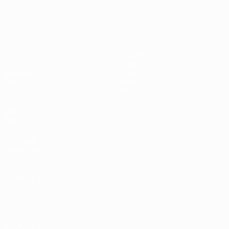
UEFA Champions League
Partite
Squadre
UEFA.tv
Notizie
Sorteggi
Storia
Giochi
Dettagli
Stat.
Store (club)
VISITA
ANCHE
UEFA.com
Fondazione
UEFA
CAMBIA LINGUA
Italiano
English
Français
Deutsch
Русский
Español
Italiano
Português
العربية
SEGUICI SU