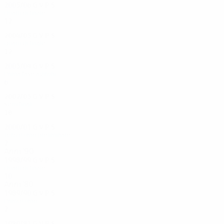
2005/06
G
V
P
S
Quarti di finale
12
7
3
2
2004/05
G
V
P
S
Quarti di finale
12
6
4
2
2003/04
G
V
P
S
Prima fase a gironi
6
2
2
2
2002/03
G
V
P
S
Semifinali
18
8
7
3
2000/01
G
V
P
S
Terzo turno preliminare
2
0
1
1
Anni '90
1998/99
G
V
P
S
Quarti di finale
10
6
2
2
Anni '80
1989/90
G
V
P
S
Primo turno
2
0
1
1
1980/81
G
V
P
S