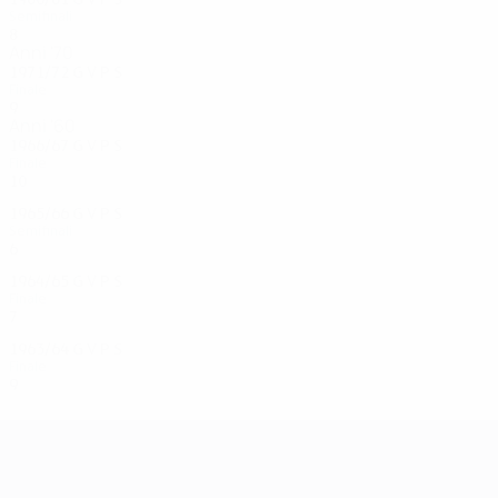
Semifinali
8
4
3
1
Anni '70
1971/72
G
V
P
S
Finale
9
3
3
3
Anni '60
1966/67
G
V
P
S
Finale
10
6
3
1
1965/66
G
V
P
S
Semifinali
6
2
2
2
1964/65
G
V
P
S
Finale
7
5
0
2
1963/64
G
V
P
S
Finale
9
7
2
0
UEFA Champions League