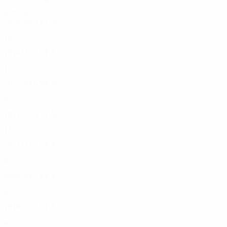
Anni '20
2025/26
G
V
P
S
Spareggio
10
5
0
5
2024/25
G
V
P
S
Finale
15
9
4
2
2023/24
G
V
P
S
Ottavi di finale
8
4
4
0
2022/23
G
V
P
S
Finale
13
7
3
3
2021/22
G
V
P
S
Ottavi di finale
8
4
1
3
2020/21
G
V
P
S
Fase a gironi
6
1
3
2
2019/20
G
V
P
S
Fase a gironi
6
2
1
3