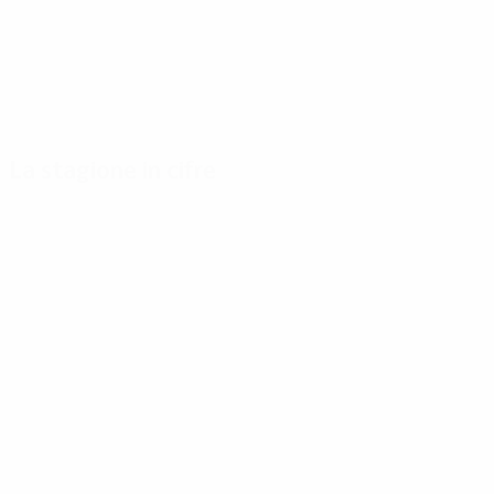
La stagione in cifre
Principali
Capocannonieri
Più
statistiche
presenze
Simonsen
stagionali
5
Bastijns
9
Davies
Gol
4
162
Leekens
9
Case
Partite giocate
4
118
Vandereycken
9