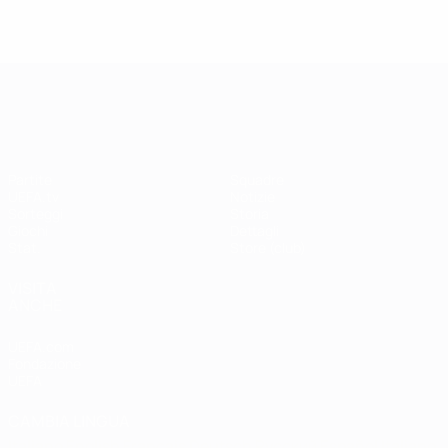
UEFA Champions League
Partite
Squadre
UEFA.tv
Notizie
Sorteggi
Storia
Giochi
Dettagli
Stat.
Store (club)
VISITA
ANCHE
UEFA.com
Fondazione
UEFA
CAMBIA LINGUA
Italiano
English
Français
Deutsch
Русский
Español
Italiano