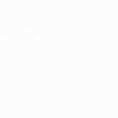
Português
العربية
SEGUICI SU
Scarica l'app ufficiale
Privacy
Termini e condizioni
Politica sui cookie
Impostazioni Privacy
© 1998-2026 UEFA. Tutti i diritti riservati
La parola UEFA, il logo UEFA e tutti i marchi che si riferiscono a
competizioni UEFA, sono marchi registrati e/o copyright della UEFA.
Tali marchi non possono essere utilizzati in nessun modo per scopi
commerciali. L'utilizzo di UEFA.com sta a significare l'accettazione