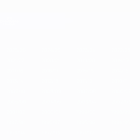
Passa
al
contenuto
Champions League Ufficiale
Scarica
principale
Risultati e Fantasy live
UEFA Champions League
In
2025/26
2024/25
2023/24
2022/23
2021/22
2020/21
201
vetrina
2025/26
2024/25
2023/24
2022/23
2021/22
2020/21
2019/20
2018/19
2017/18
2016/17
2015/16
2014/15
2013/14
2012/13
2011/12
2010/11
2009/10
2008/09
2007/08
2006/07
2005/06
2004/05
2003/04
2002/03
2001/02
2000/01
1999/00
1998/99
1997/98
1996/97
1995/96
1994/95
1993/94
1992/93
1991/92
1990/91