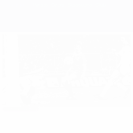
Sommario
Partite
Gironi
Statistiche
Club
00:28
Scelta di redazione
10/05/78: Dalglish difende il trofeo