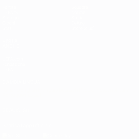
Partite
Squadre
UEFA.tv
Notizie
Sorteggi
Storia
Giochi
Dettagli
Stat.
Store (club)
VISITA
ANCHE
UEFA.com
Fondazione
UEFA
CAMBIA LINGUA
Italiano
English
Français
Deutsch
Русский
Español
Italiano
Português
العربية
SEGUICI SU
Scarica l'app ufficiale