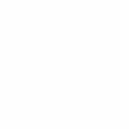
Ottavi di finale
8
3
2
3
Anni '10
2018/19
G
V
P
S
Fase a gironi
6
2
2
2
2015/16
G
V
P
S
Fase a gironi
8
3
0
5
2012/13
G
V
P
S
Ottavi di finale
8
4
2
2
2011/12
G
V
P
S
Fase a gironi
6
2
2
2
2010/11
G
V
P
S
Ottavi di finale
8
3
3
2
Anni 2000
2007/08
G
V
P
S
Fase a gironi
8
3
2
3
2006/07
G
V
P
S
Quarti di finale