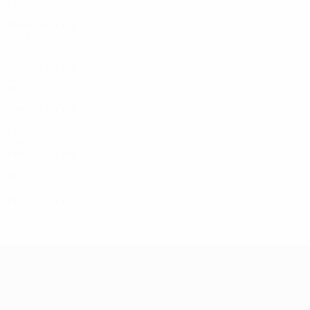
12
5
4
3
2004/05
G
V
P
S
Fase a gironi
6
2
1
3
2002/03
G
V
P
S
Quarti di finale
14
8
4
2
2000/01
G
V
P
S
Finale
19
10
6
3
Anni '90
1999/00
G
V
P
S
Finale
19
10
4
5
Anni '70
1971/72
G
V
P
S
Secondo turno
6
2
2
2
UEFA Champions League