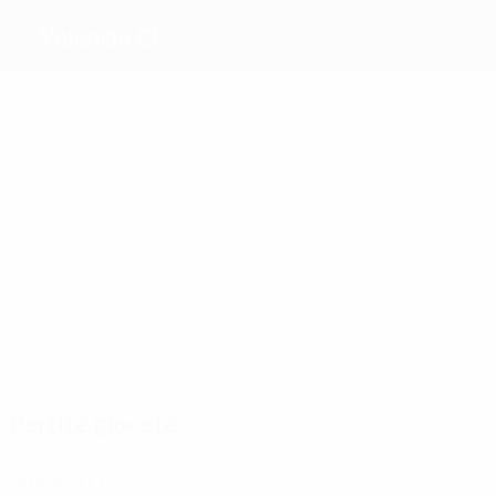
Valencia CF
Migliori
marcatori
8
8
8
15
11
9
Villa
Carew
Jonas
Soldado
Sánchez
Mendieta
Più
presenze
58
39
64
45
Angulo
Baraja
Albelda
65
47
Carboni
Cañizares
Pellegrino
Partite giocate
Anni '20
2019/20
G
V
P
S