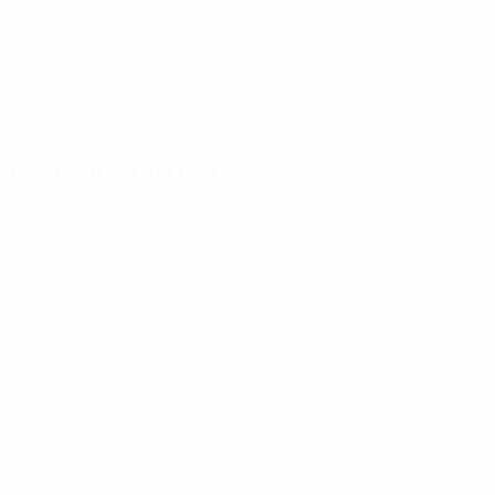
La stagione in cifre
Principali
Capocannonieri
Più
statistiche
presenze
Eusébio
stagionali
6
B. Charlton
9
Van Himst
Gol
5
162
Best
9
Mašek
Partite giocate
5
120
Kidd
9