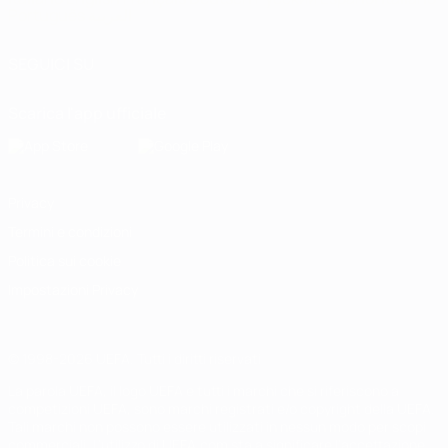
Português
العربية
SEGUICI SU
Scarica l'app ufficiale
Privacy
Termini e condizioni
Politica sui cookie
Impostazioni Privacy
© 1998-2026 UEFA. Tutti i diritti riservati
La parola UEFA, il logo UEFA e tutti i marchi che si riferiscono a
competizioni UEFA, sono marchi registrati e/o copyright della UEFA.
Tali marchi non possono essere utilizzati in nessun modo per scopi
commerciali. L'utilizzo di UEFA.com sta a significare l'accettazione