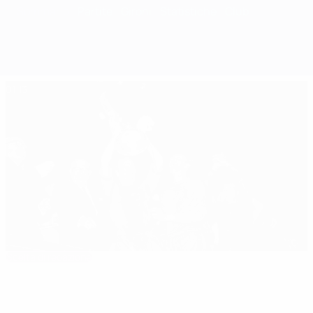
Sommario
Partite
Gironi
Statistiche
Club
01:13
Scelta di redazione
29/05/68: United, trionfo emozionante