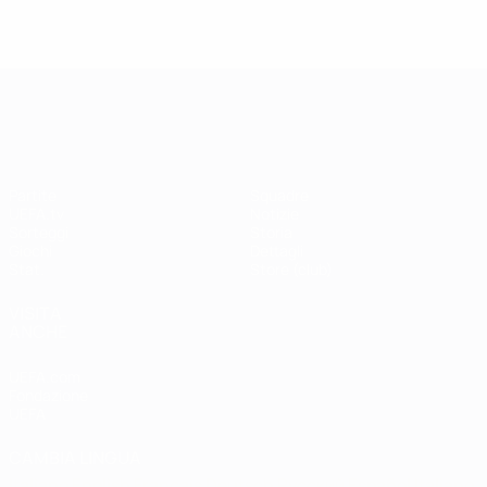
UEFA Champions League
Partite
Squadre
UEFA.tv
Notizie
Sorteggi
Storia
Giochi
Dettagli
Stat.
Store (club)
VISITA
ANCHE
UEFA.com
Fondazione
UEFA
CAMBIA LINGUA
Italiano
English
Français
Deutsch
Русский
Español
Italiano