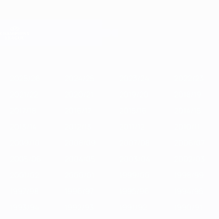
Passa
al
contenuto
Champions League Ufficiale
Scarica
principale
Risultati e Fantasy live
UEFA Champions League
In
2025/26
2024/25
2023/24
2022/23
2021/22
2020/21
201
vetrina
2025/26
2024/25
2023/24
2022/23
2021/22
2020/21
2019/20
2018/19
2017/18
2016/17
2015/16
2014/15
2013/14
2012/13
2011/12
2010/11
2009/10
2008/09
2007/08
2006/07
2005/06
2004/05
2003/04
2002/03
2001/02
2000/01
1999/00
1998/99
1997/98
1996/97
1995/96
1994/95
1993/94
1992/93
1991/92
1990/91