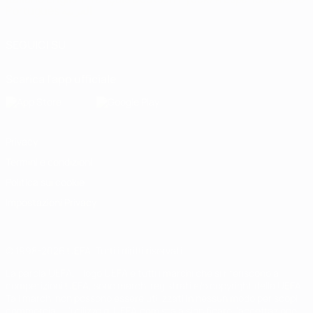
Português
العربية
SEGUICI SU
Scarica l'app ufficiale
Privacy
Termini e condizioni
Politica sui cookie
Impostazioni Privacy
© 1998-2026 UEFA. Tutti i diritti riservati
La parola UEFA, il logo UEFA e tutti i marchi che si riferiscono a
competizioni UEFA, sono marchi registrati e/o copyright della UEFA.
Tali marchi non possono essere utilizzati in nessun modo per scopi
commerciali. L'utilizzo di UEFA.com sta a significare l'accettazione