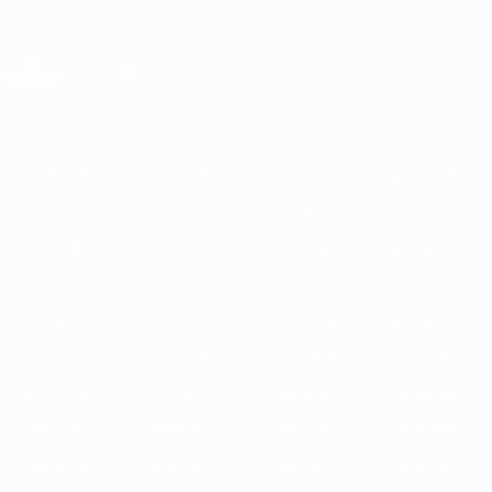
Passa
al
contenuto
Champions League Ufficiale
Scarica
principale
Risultati e Fantasy live
UEFA Champions League
In
2025/26
2024/25
2023/24
2022/23
2021/22
2020/21
201
vetrina
2025/26
2024/25
2023/24
2022/23
2021/22
2020/21
2019/20
2018/19
2017/18
2016/17
2015/16
2014/15
2013/14
2012/13
2011/12
2010/11
2009/10
2008/09
2007/08
2006/07
2005/06
2004/05
2003/04
2002/03
2001/02
2000/01
1999/00
1998/99
1997/98
1996/97
1995/96
1994/95
1993/94
1992/93
1991/92
1990/91