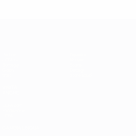
UEFA Champions League
Partite
Squadre
UEFA.tv
Notizie
Sorteggi
Storia
Giochi
Dettagli
Stat.
Store (club)
VISITA
ANCHE
UEFA.com
Fondazione
UEFA
CAMBIA LINGUA
Italiano
English
Français
Deutsch
Русский
Español
Italiano