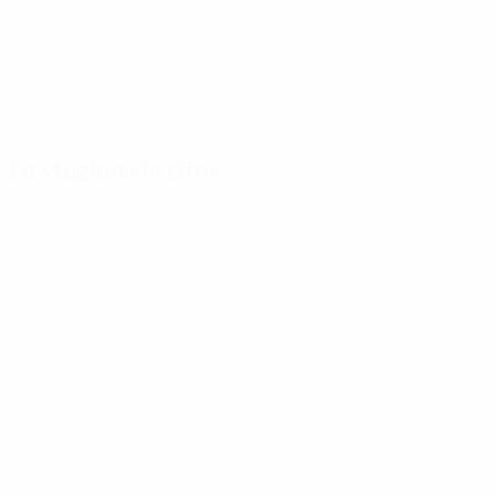
La stagione in cifre
Principali
Capocannonieri
Più
statistiche
presenze
Papin
stagionali
6
Casoni
9
Pacult
Gol
6
188
Jugović
9
Sánchez
Partite giocate
5
118
Waddle
9