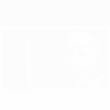
Sommario
Partite
Gironi
Statistiche
Club
Scelta di redazione
1961/62: Brilla la stella di Eusébio