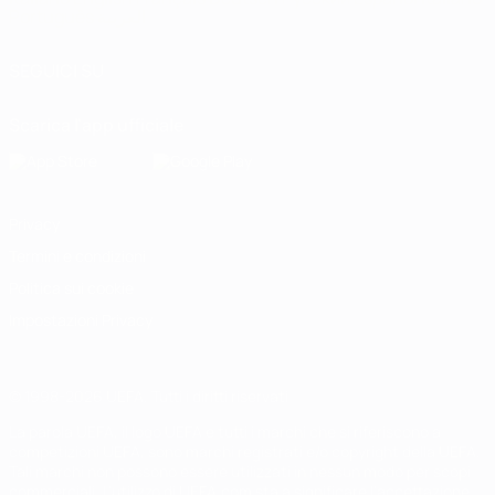
Português
العربية
SEGUICI SU
Scarica l'app ufficiale
Privacy
Termini e condizioni
Politica sui cookie
Impostazioni Privacy
© 1998-2026 UEFA. Tutti i diritti riservati
La parola UEFA, il logo UEFA e tutti i marchi che si riferiscono a
competizioni UEFA, sono marchi registrati e/o copyright della UEFA.
Tali marchi non possono essere utilizzati in nessun modo per scopi
commerciali. L'utilizzo di UEFA.com sta a significare l'accettazione