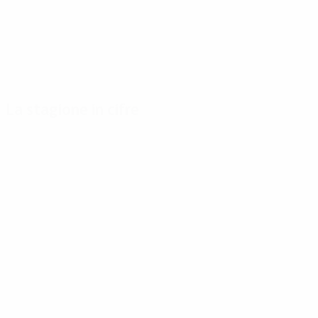
La stagione in cifre
Principali
Capocannonieri
Più
statistiche
presenze
Puskás
stagionali
7
Miera
8
Águas
Gol
6
113
Araquistáin
8
Di Stéfano
Partite giocate
5
60
Puskás
8