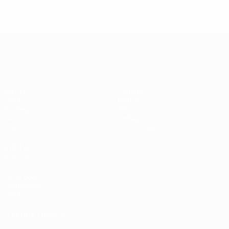
UEFA Champions League
Partite
Squadre
UEFA.tv
Notizie
Sorteggi
Storia
Giochi
Dettagli
Stat.
Store (club)
VISITA
ANCHE
UEFA.com
Fondazione
UEFA
CAMBIA LINGUA
Italiano
English
Français
Deutsch
Русский
Español
Italiano