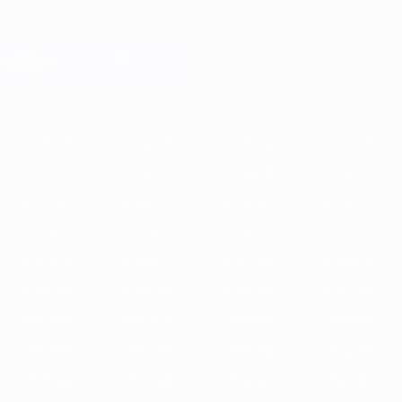
Passa
al
contenuto
Champions League Ufficiale
Scarica
principale
Risultati e Fantasy live
UEFA Champions League
In
2025/26
2024/25
2023/24
2022/23
2021/22
2020/21
201
vetrina
2025/26
2024/25
2023/24
2022/23
2021/22
2020/21
2019/20
2018/19
2017/18
2016/17
2015/16
2014/15
2013/14
2012/13
2011/12
2010/11
2009/10
2008/09
2007/08
2006/07
2005/06
2004/05
2003/04
2002/03
2001/02
2000/01
1999/00
1998/99
1997/98
1996/97
1995/96
1994/95
1993/94
1992/93
1991/92
1990/91