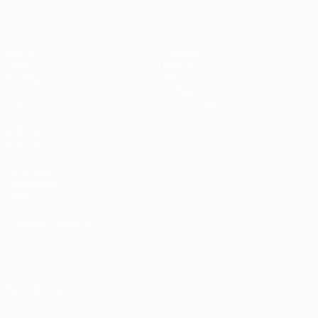
Partite
Squadre
UEFA.tv
Notizie
Sorteggi
Storia
Giochi
Dettagli
Stat.
Store (club)
VISITA
ANCHE
UEFA.com
Fondazione
UEFA
CAMBIA LINGUA
Italiano
English
Français
Deutsch
Русский
Español
Italiano
Português
العربية
SEGUICI SU