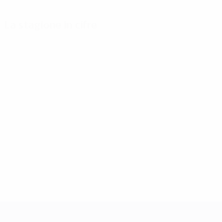
La stagione in cifre
Principali
Capocannonieri
Più
statistiche
presenze
Messi
stagionali
8
Maicon
13
Cristiano Ronaldo
Gol
7
320
Júlio César
13
Olić
Partite giocate
7
250
Lahm
13
UEFA Champions League