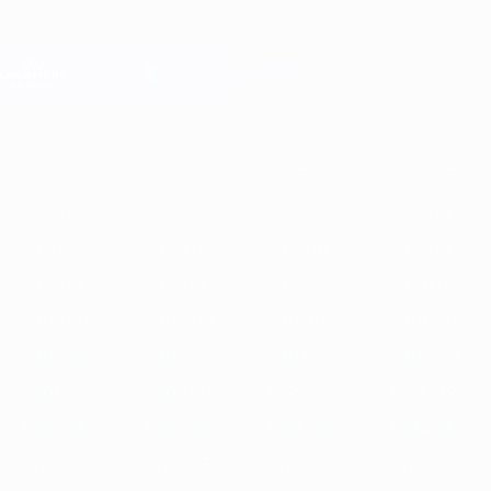
Passa
al
contenuto
Champions League Ufficiale
Scarica
principale
Risultati e Fantasy live
UEFA Champions League
In
2025/26
2024/25
2023/24
2022/23
2021/22
2020/21
201
vetrina
2025/26
2024/25
2023/24
2022/23
2021/22
2020/21
2019/20
2018/19
2017/18
2016/17
2015/16
2014/15
2013/14
2012/13
2011/12
2010/11
2009/10
2008/09
2007/08
2006/07
2005/06
2004/05
2003/04
2002/03
2001/02
2000/01
1999/00
1998/99
1997/98
1996/97
1995/96
1994/95
1993/94
1992/93
1991/92
1990/91