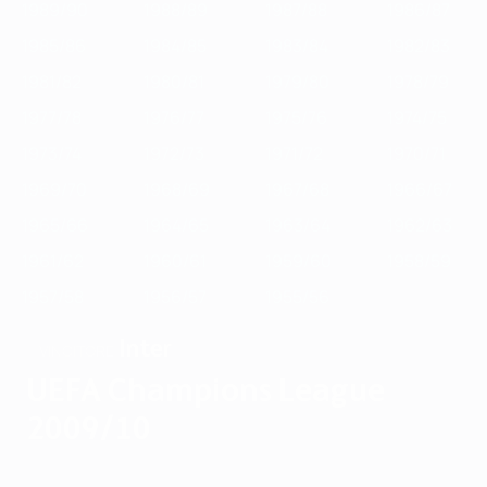
1989/90
1988/89
1987/88
1986/87
1985/86
1984/85
1983/84
1982/83
1981/82
1980/81
1979/80
1978/79
1977/78
1976/77
1975/76
1974/75
1973/74
1972/73
1971/72
1970/71
1969/70
1968/69
1967/68
1966/67
1965/66
1964/65
1963/64
1962/63
1961/62
1960/61
1959/60
1958/59
1957/58
1956/57
1955/56
Inter
VINCITORE
UEFA Champions League
2009/10