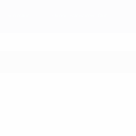
Sommario
Partite
Gironi
Statistiche
Club
Partite - 2002/03