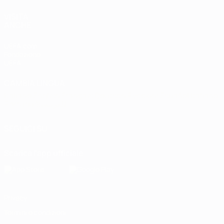
VISITA
ANCHE
UEFA.com
Fondazione
UEFA
CAMBIA LINGUA
Italiano
English
Français
Deutsch
Русский
Español
Italiano
Português
العربية
SEGUICI SU
Scarica l'app ufficiale
Privacy
Termini e condizioni