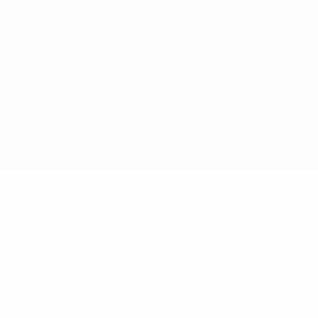
Politica sui cookie
Impostazioni Privacy
© 1998-2026 UEFA. Tutti i diritti riservati
La parola UEFA, il logo UEFA e tutti i marchi che si riferiscono a
competizioni UEFA, sono marchi registrati e/o copyright della UEFA.
Tali marchi non possono essere utilizzati in nessun modo per scopi
commerciali. L'utilizzo di UEFA.com sta a significare l'accettazione
dei Termini e Condizioni e delle Norme sulla Privacy.