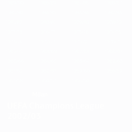
1989/90
1988/89
1987/88
1986/87
1985/86
1984/85
1983/84
1982/83
1981/82
1980/81
1979/80
1978/79
1977/78
1976/77
1975/76
1974/75
1973/74
1972/73
1971/72
1970/71
1969/70
1968/69
1967/68
1966/67
1965/66
1964/65
1963/64
1962/63
1961/62
1960/61
1959/60
1958/59
1957/58
1956/57
1955/56
Milan
VINCITORE
UEFA Champions League
2002/03