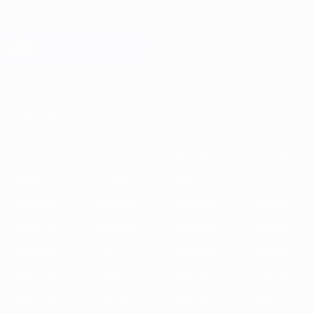
Passa
al
contenuto
Champions League Ufficiale
Scarica
principale
Risultati e Fantasy live
UEFA Champions League
In
2025/26
2024/25
2023/24
2022/23
2021/22
2020/21
201
vetrina
2025/26
2024/25
2023/24
2022/23
2021/22
2020/21
2019/20
2018/19
2017/18
2016/17
2015/16
2014/15
2013/14
2012/13
2011/12
2010/11
2009/10
2008/09
2007/08
2006/07
2005/06
2004/05
2003/04
2002/03
2001/02
2000/01
1999/00
1998/99
1997/98
1996/97
1995/96
1994/95
1993/94
1992/93
1991/92
1990/91