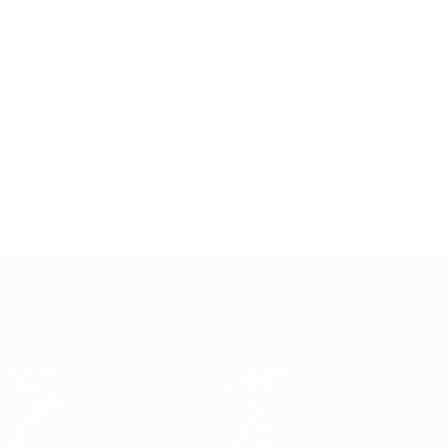
UEFA Champions League
Partite
Squadre
UEFA.tv
Notizie
Sorteggi
Storia
Giochi
Dettagli
Stat.
Store (club)