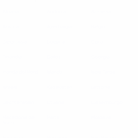
Albania
Andorra
Armenia
Austria
Azerbaigian
Belgio
Bielorussia
Bulgaria
Cipro
Finlandia
Galles
Georgia
Irlanda del Nord
Islanda
Isole Faroe
Israele
Kazakistan
Lettonia
Liechtenstein
Lituania
Lussemburgo
Macedonia del
Malta
Moldavia
Nord