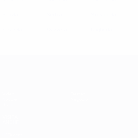
Norvegia
Romania
San Marino
Scozia
Serbia
Slovacchia
Slovenia
Svizzera
Ungheria
UEFA EURO 2028
Video
Dettagli
Notizie
Negozio
Storia
VISITA
ANCHE
UEFA.com