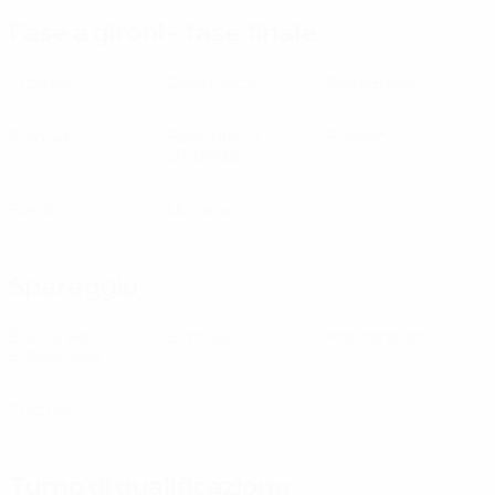
Fase a gironi - fase finale
Croazia
Danimarca
Paesi Bassi
Polonia
Repubblica
Russia*
d'Irlanda
Svezia
Ucraina
Spareggio
Bosnia ed
Estonia
Montenegro
Erzegovina
Turchia
Turno di qualificazione