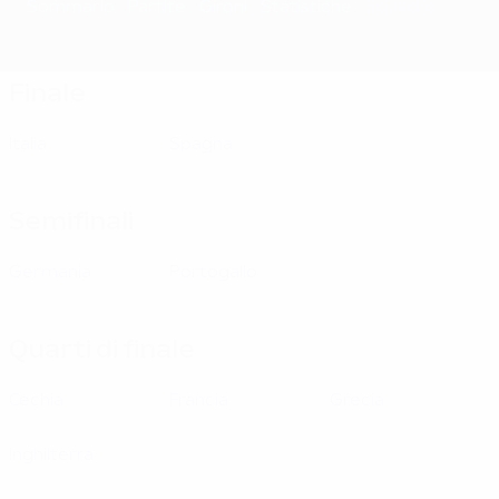
Sommario
Partite
Gironi
Statistiche
Squadre
Finale
Italia
Spagna
Semifinali
Germania
Portogallo
Quarti di finale
Cechia
Francia
Grecia
Inghilterra