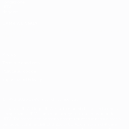
Fondazione
UEFA
Negozio
CAMBIA LINGUA
Italiano
English
Français
Deutsch
Русский
Español
Italiano
Português
Privacy
Termini e condizioni
Politica sui cookie
Impostazioni Privacy
© 1998-2026 UEFA. Tutti i diritti riservati
La parola UEFA, il logo UEFA e tutti i marchi che si riferiscono a
competizioni UEFA, sono marchi registrati e/o copyright della
UEFA. Tali marchi non possono essere utilizzati in nessun modo
per scopi commerciali. L'utilizzo di UEFA.com sta a significare