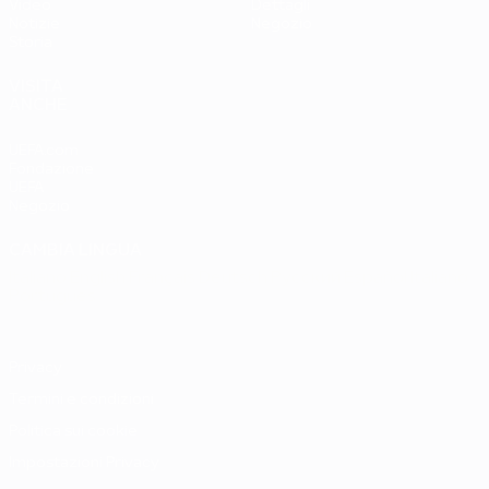
Video
Dettagli
Notizie
Negozio
Storia
VISITA
ANCHE
UEFA.com
Fondazione
UEFA
Negozio
CAMBIA LINGUA
Italiano
English
Français
Deutsch
Русский
Español
Italiano
Português
Privacy
Termini e condizioni
Politica sui cookie
Impostazioni Privacy