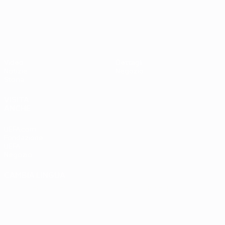
UEFA EURO 2028
Video
Dettagli
Notizie
Negozio
Storia
VISITA
ANCHE
UEFA.com
Fondazione
UEFA
Negozio
CAMBIA LINGUA
Italiano
English
Français
Deutsch
Русский
Español
Italiano
Português