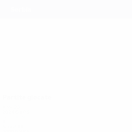
Serbia
Migliori
marcatori
10
10
9
8
15
10
Žigić
Pancev
Z.
Džajić
Mitrović
Milošević
Vujović
Più
presenze
26
21
27
21
Tadić
Z.
21
32
Mitrović
Ivanović
Tošić
Stojković
Stanković
Partite giocate
Anni '20
2024
G
V
P
S
Fase a gironi
3
0
2
1
Anni 2000
2000
G
V
P
S