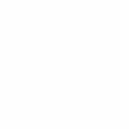
Quarti di finale
4
1
1
2
Anni '80
1984
G
V
P
S
Fase a gironi - fase finale
3
0
0
3
Anni '70
1976
G
V
P
S
Finale terzo posto
4
1
1
2
1972
G
V
P
S
Quarti di finale
2
0
1
1
Anni '60
1968
G
V
P
S
Finale
5
2
2
1
1964
G
V
P
S
Ottavi di finale
2
0
1
1
1960
G
V
P
S
Finale
6
3
1
2