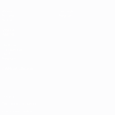
Video
Dettagli
Notizie
Negozio
Storia
VISITA
ANCHE
UEFA.com
Fondazione
UEFA
Negozio
CAMBIA LINGUA
Italiano
English
Français
Deutsch
Русский
Español
Italiano
Português
Privacy
Termini e condizioni
Politica sui cookie