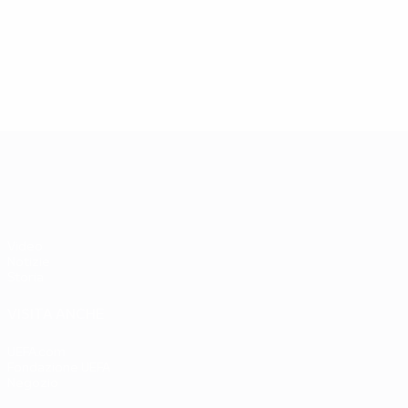
51
42
M. Frick
Jehle
UEFA EURO 2028
Video
Notizie
Storia
VISITA ANCHE
UEFA.com
Fondazione UEFA
Negozio