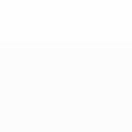
35
34
Burgmeier
Hasler
Dettagli
Negozio