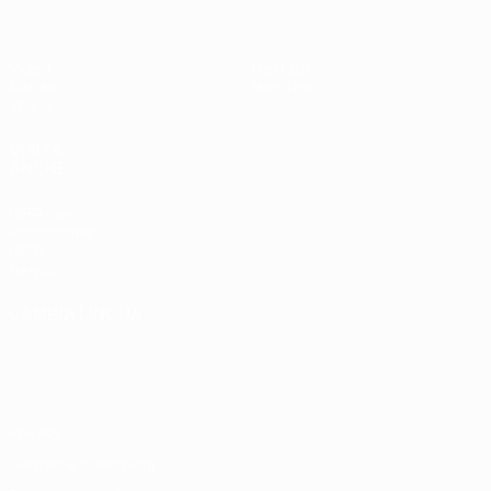
Video
Dettagli
Notizie
Negozio
Storia
VISITA
ANCHE
UEFA.com
Fondazione
UEFA
Negozio
CAMBIA LINGUA
Italiano
English
Français
Deutsch
Русский
Español
Italiano
Português
Privacy
Termini e condizioni