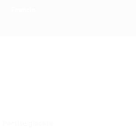
Francia
2
Migliori
marcatori
18
12
11
13
Henry
Giroud
Zidane
11
Mbappé
12
Djorkaeff
Trezeguet
Più
presenze
35
33
33
Blanc
47
Girou
Zidane
Thuram
35
36
Griezmann
Deschamps
Partite giocate
Anni '20