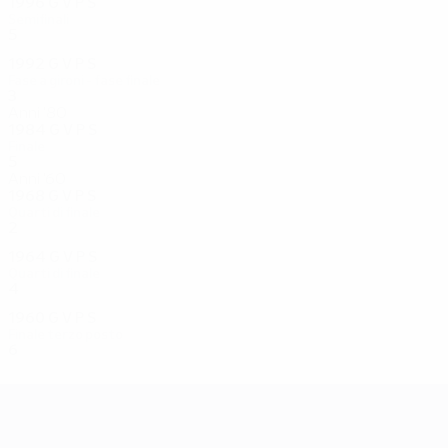
1996
G
V
P
S
Semifinali
5
2
3
0
1992
G
V
P
S
Fase a gironi - fase finale
3
0
2
1
Anni '80
1984
G
V
P
S
Finale
5
5
0
0
Anni '60
1968
G
V
P
S
Quarti di finale
2
0
1
1
1964
G
V
P
S
Quarti di finale
4
1
0
3
1960
G
V
P
S
Finale terzo posto
6
3
1
2
UEFA EURO 2028