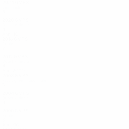
2024
G
V
P
S
Semifinali
6
2
3
1
2020
G
V
P
S
Ottavi di finale
4
1
3
0
Anni '10
2016
G
V
P
S
Finale
7
5
1
1
2012
G
V
P
S
Quarti di finale
4
1
1
2
Anni 2000
2008
G
V
P
S
Fase a gironi - fase finale
3
0
1
2
2004
G
V
P
S
Quarti di finale
4
2
1
1
2000
G
V
P
S
Finale
6
5
0
1
Anni '90