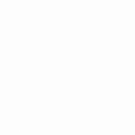
Video
Dettagli
Notizie
Negozio
Storia
VISITA
ANCHE
UEFA.com
Fondazione
UEFA
Negozio
CAMBIA LINGUA
Italiano
English
Français
Deutsch
Русский
Español
Italiano
Português
Privacy
Termini e condizioni