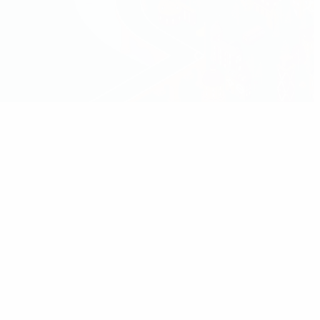
7/2024
14/07/2024
16/09/2024
14/07/2024
e
Miglior
Relazione
14/07/2024
Giocatore
EURO
o
Giovane
tecnica di
del
2024:
i
del
EURO
Torneo:
conosciamo
ati i
Torneo:
2024
Rodri