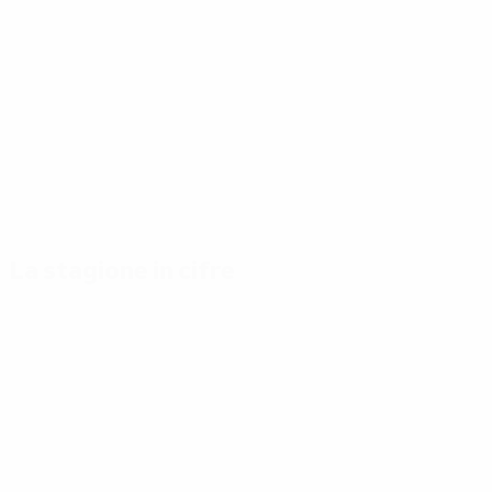
La stagione in cifre
Principali statistiche stagionali
Capocan
Gol
Mikautadze
117
3
Partite giocate
Musiala
51
3
Gakpo
3