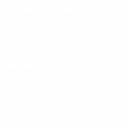
2024
Spa
2024
EUR
Il cammino verso la finale
202
tutti
Finale
Semifinali