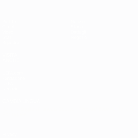
Partite
Notizie
Gironi
Storia
Video
Dettagli
Stat.
Negozio
Squadre
VISITA
ANCHE
UEFA.com
Fondazione
UEFA
Negozio
CAMBIA LINGUA
Italiano
English
Français
Deutsch
Русский
Español
Italiano
Português
Privacy