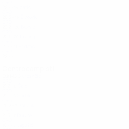
CRO
22
-
-
Katić
14
CRO
20
3
-
Živković
15
CRO
22
2
-
Bukvić
20
CRO
22
1
-
Krušelj
20
CRO
21
-
-
Bodetić
21
CRO
22
-
-
Centrocampisti
Età
MG
G
Vrbančić
CRO
21
2
-
Čaić
6
CRO
21
-
-
Hodak
6
CRO
20
2
-
Šotiček
7
CRO
21
5
1
Durdov
7
CRO
18
-
-
Jagušić
8