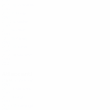
CRO
20
5
1
Zvonarek
10
CRO
21
5
1
Krivak
11
CRO
21
5
2
Mažar
14
CRO
21
-
-
Pavić
15
CRO
19
1
-
Kavelj
16
CRO
20
3
-
Tunjić
17
CRO
20
2
1
Mikolčić
18
CRO
22
2
-
Attaccanti
Età
MG
G
Živković
CRO
20
-
-
Matković
9
CRO
20
1
-
Grgic
9
CRO
20
4
4
Canjuga
13
CRO