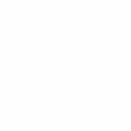
CRO
22
4
-
Cundeković
12
CRO
19
-
-
Pavlesic
12
CRO
20
1
1
Vukman
23
CRO
22
-
-
Difensori
Età
MG
G
Lesjak
CRO
19
-
-
Š. Hrgović
2
CRO
22
5
-
Prpić
3
CRO
22
5
-
Vušković
4
CRO
19
3
-
Mlačić
4
CRO
19
2
1
Barisic
5
CRO
21
5
-
Barzic
13
CRO
22
-
-
Katalinić
13