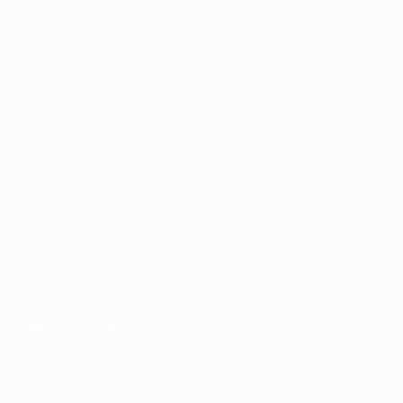
Campionati Europei UEFA Unde
Partite
Gironi
Video
Stat.
Squadre
VISITA ANCHE
UEFA.com
Fondazione UEFA
Negozio
CAMBIA LINGUA
Italiano
English
Français
Deutsch
Русский
Español
Italiano
P