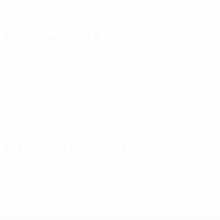
Croazia
PAESE
Prossima partita
Europei Under 21
sab 26 set 2026
· Turno di qualificazione
Statistiche principali
0
Cartellini gialli
* Sospesa fino a nuovo avviso. <a href='https://it.u
naz