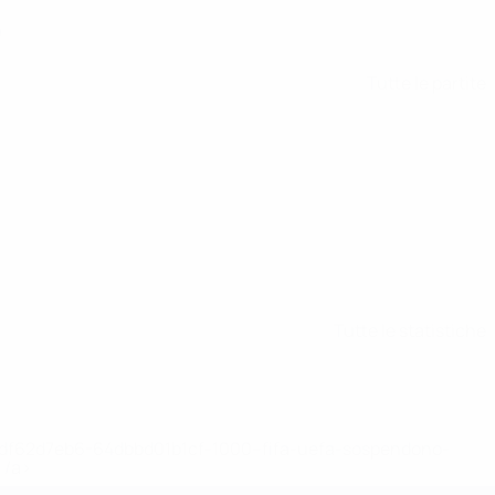
)
Tutte le partite
Tutte le statistiche
148df62d7eb6-64dbbd01b1cf-1000--fifa-uefa-sospendono-
</a>