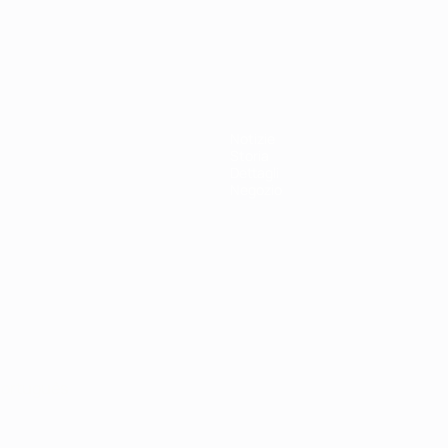
r 21
Notizie
Storia
Dettagli
Negozio
ortuguês