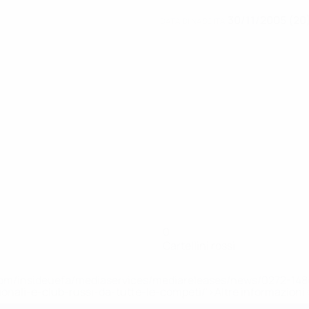
30/11/2005 (20
DATA DI NASCITA
0
Cartellini rossi
efa.com/insideuefa/mediaservices/mediareleases/news/0272-
ionali-e-club-russi-da-tutte-le-competi/'>Altre informazioni