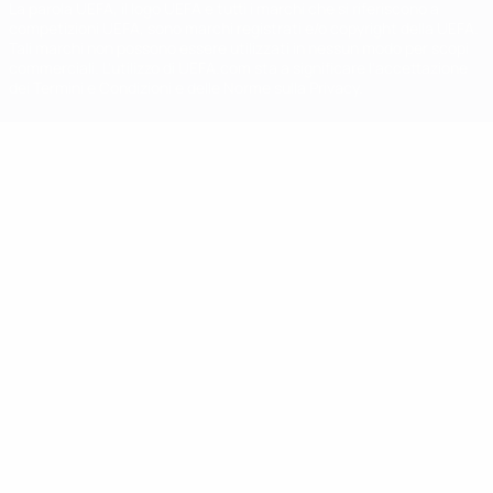
La parola UEFA, il logo UEFA e tutti i marchi che si riferiscono a
competizioni UEFA, sono marchi registrati e/o copyright della UEFA.
Tali marchi non possono essere utilizzati in nessun modo per scopi
commerciali. L'utilizzo di UEFA.com sta a significare l'accettazione
dei Termini e Condizioni e delle Norme sulla Privacy.