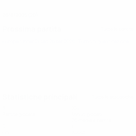
DATA DI NASCITA
26/8/2005 (20)
Prossima partita
Tutte le partite
Europei Under 21
sab 26 set 2026
· Turno di qualificazione
Statistiche principali
Tutte le statistiche
3
104
Partite giocate
Minuti giocati
26 media a partita
0
1
Gol
Assist