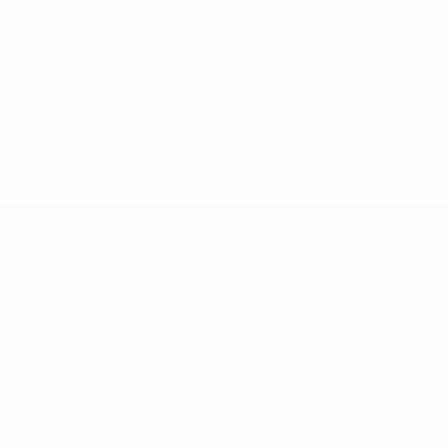
0,25 media a partita
1
0
Cartellini gialli
Cartellini rossi
0,25 media a partita
* Sospesa fino a nuovo avviso. <a
href='https://it.uefa.com/insideuefa/mediaservices/media
148df62d7eb6-64dbbd01b1cf-1000--fifa-uefa-
sospendono-nazionali-e-club-russi-da-tutte-le-
competi/'>Altre informazioni</a>
Campionati Europei UEFA Unde
Partite
Notizie
Gironi
Storia
Video
Dettagli
Stat.
Negozio
Squadre