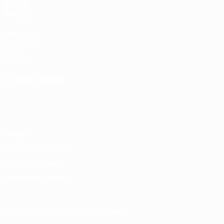
VISITA
ANCHE
UEFA.com
Fondazione
UEFA
Negozio
CAMBIA LINGUA
Italiano
English
Français
Deutsch
Русский
Español
Italiano
Português
Privacy
Termini e condizioni
Politica sui cookie
Impostazioni Privacy
© 1998-2026 UEFA. Tutti i diritti riservati