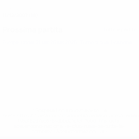
DATA DI NASCITA
11/12/2007 (18)
Prossima partita
Tutte le partite
Europei Under 21
sab 26 set 2026
· Turno di qualificazione
* Sospesa fino a nuovo avviso. <a
href='https://it.uefa.com/insideuefa/mediaservices/media
148df62d7eb6-64dbbd01b1cf-1000--fifa-uefa-
sospendono-nazionali-e-club-russi-da-tutte-le-
competi/'>Altre informazioni</a>