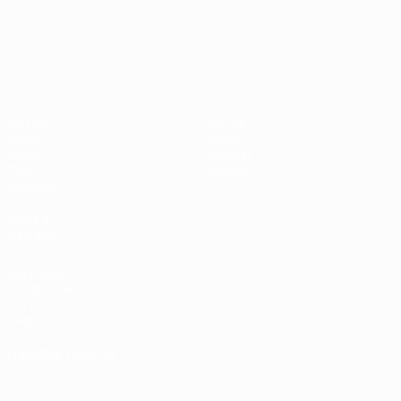
Campionati Europei UEFA Unde
Partite
Notizie
Gironi
Storia
Video
Dettagli
Stat.
Negozio
Squadre
VISITA
ANCHE
UEFA.com
Fondazione
UEFA
Negozio
CAMBIA LINGUA
Italiano
English
Français
Deutsch
Русский
Español
Italiano
Português