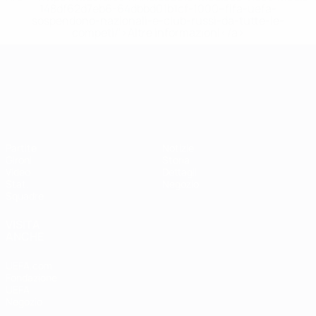
148df62d7eb6-64dbbd01b1cf-1000--fifa-uefa-
sospendono-nazionali-e-club-russi-da-tutte-le-
competi/'>Altre informazioni</a>
Campionati Europei UEFA Unde
Partite
Notizie
Gironi
Storia
Video
Dettagli
Stat.
Negozio
Squadre
VISITA
ANCHE
UEFA.com
Fondazione
UEFA
Negozio