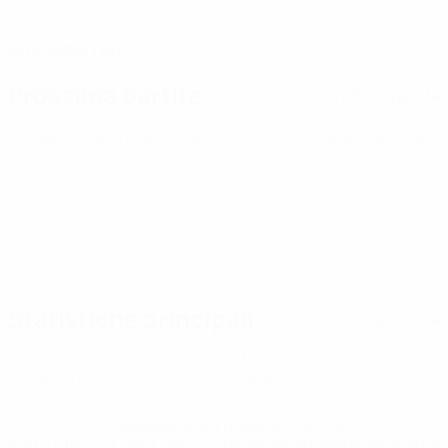
DATA DI NASCITA
07/2/2004 (22)
Prossima partita
Tutte le partite
Europei Under 21
sab 26 set 2026
· Turno di qualificazione
Statistiche principali
Tutte le statistiche
0
0
Cartellini gialli
Cartellini rossi
* Sospesa fino a nuovo avviso. <a
href='https://it.uefa.com/insideuefa/mediaservices/media