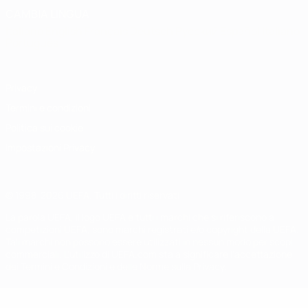
CAMBIA LINGUA
Italiano
English
Français
Deutsch
Русский
Español
Italiano
Português
Privacy
Termini e condizioni
Politica sui cookie
Impostazioni Privacy
© 1998-2026 UEFA. Tutti i diritti riservati
La parola UEFA, il logo UEFA e tutti i marchi che si riferiscono a
competizioni UEFA, sono marchi registrati e/o copyright della UEFA.
Tali marchi non possono essere utilizzati in nessun modo per scopi
commerciali. L'utilizzo di UEFA.com sta a significare l'accettazione
dei Termini e Condizioni e delle Norme sulla Privacy.