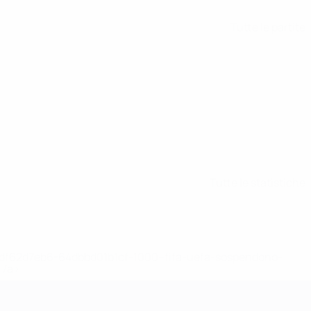
Tutte le partite
Tutte le statistiche
148df62d7eb6-64dbbd01b1cf-1000--fifa-uefa-sospendono-
</a>