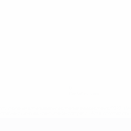
0
Cartellini rossi
efa.com/insideuefa/mediaservices/mediareleases/news/0272-
ionali-e-club-russi-da-tutte-le-competi/'>Altre informazioni
r 21