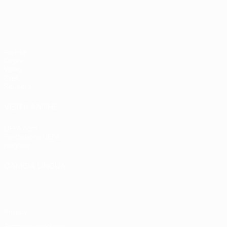
Partite
Gironi
Video
Stat.
Squadre
VISITA ANCHE
UEFA.com
Fondazione UEFA
Negozio
CAMBIA LINGUA
Italiano
English
Français
Deutsch
Русский
Español
Italiano
P
Privacy
Termini e condizioni