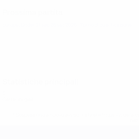
Prossima partita
Europei Under 21
sab 26 set 2026
· Turno di qualificazione
Statistiche principali
0
Cartellini gialli
* Sospesa fino a nuovo avviso. <a href='https://it.u
naz
Campionati Europei UEFA Unde