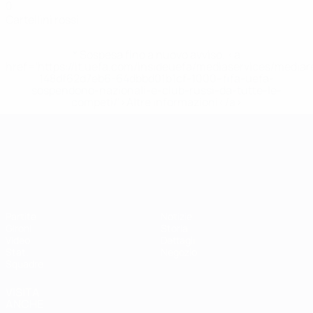
0
Cartellini rossi
* Sospesa fino a nuovo avviso. <a
href='https://it.uefa.com/insideuefa/mediaservices/media
148df62d7eb6-64dbbd01b1cf-1000--fifa-uefa-
sospendono-nazionali-e-club-russi-da-tutte-le-
competi/'>Altre informazioni</a>
Campionati Europei UEFA Unde
Partite
Notizie
Gironi
Storia
Video
Dettagli
Stat.
Negozio
Squadre
VISITA
ANCHE