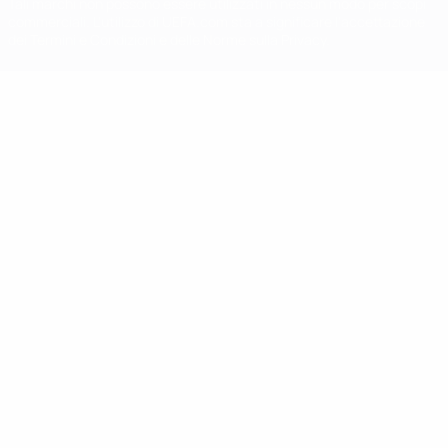
Tali marchi non possono essere utilizzati in nessun modo per scopi
commerciali. L'utilizzo di UEFA.com sta a significare l'accettazione
dei Termini e Condizioni e delle Norme sulla Privacy.