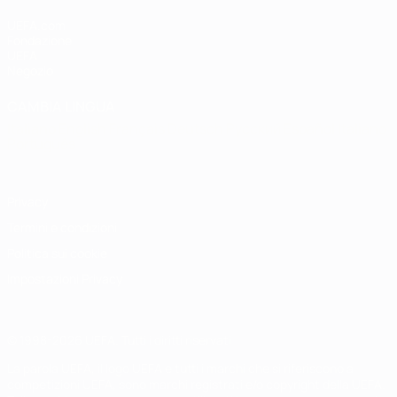
UEFA.com
Fondazione
UEFA
Negozio
CAMBIA LINGUA
Italiano
English
Français
Deutsch
Русский
Español
Italiano
Português
Privacy
Termini e condizioni
Politica sui cookie
Impostazioni Privacy
© 1998-2026 UEFA. Tutti i diritti riservati
La parola UEFA, il logo UEFA e tutti i marchi che si riferiscono a
competizioni UEFA, sono marchi registrati e/o copyright della UEFA.