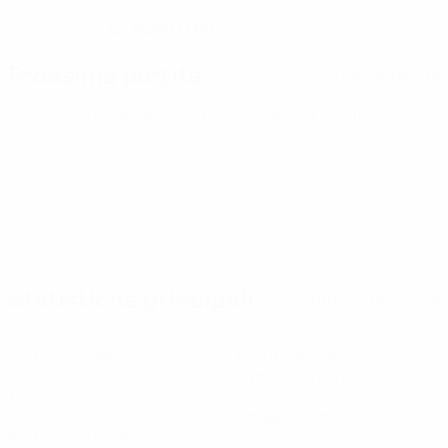
12/3/2007 (19)
DATA DI NASCITA
Prossima partita
Tutte le partite
Europei Under 21
sab 26 set 2026
· Turno di qualificazione
Statistiche principali
Tutte le statistiche
2
170
Partite giocate
Minuti giocati
34 media a partita
1
0
Gol
Cartellini gialli
0,2 media a partita