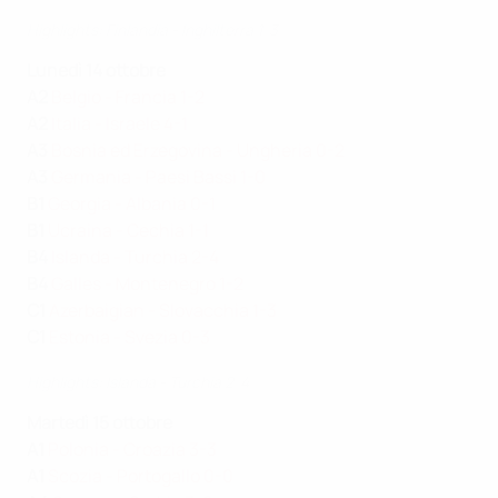
Highlights: Finlandia - Inghilterra 1-3
Lunedì 14 ottobre
A2
Belgio - Francia 1-2
A2
Italia - Israele 4-1
A3
Bosnia ed Erzegovina - Ungheria 0-2
A3
Germania - Paesi Bassi 1-0
B1
Georgia - Albania 0-1
B1
Ucraina - Cechia 1-1
B4
Islanda - Turchia 2-4
B4
Galles - Montenegro 1-2
C1
Azerbaigian - Slovacchia 1-3
C1
Estonia - Svezia 0-3
Highlights: Islanda - Turchia 2-4
Martedì 15 ottobre
A1
Polonia - Croazia 3-3
A1
Scozia - Portogallo 0-0