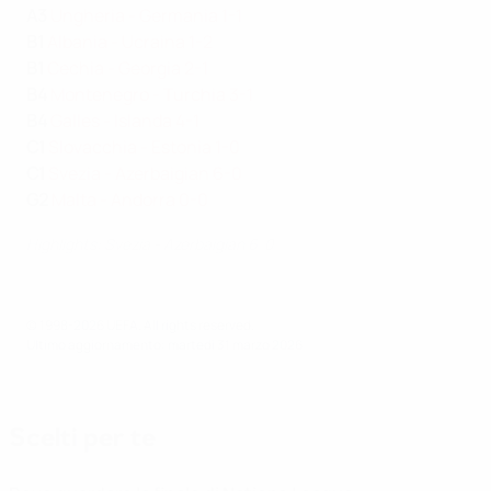
A3
Ungheria - Germania 1-1
B1
Albania - Ucraina 1-2
B1
Cechia - Georgia 2-1
B4
Montenegro - Turchia 3-1
B4
Galles - Islanda 4-1
C1
Slovacchia - Estonia 1-0
C1
Svezia - Azerbaigian 6-0
G2
Malta - Andorra 0-0
Highlights: Svezia - Azerbaigian 6-0
© 1998-2026 UEFA. All rights reserved.
Ultimo aggiornamento: martedì 31 marzo 2026
Scelti per te