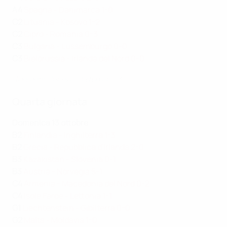
A4
Spagna - Danimarca 1-0
C2
Lituania - Kosovo 1-2
C2
Cipro - Romania 0-3
C3
Bulgaria - Lussemburgo 0-0
C3
Bielorussia - Irlanda del Nord 0-0
Highlights: Polonia - Portogallo 1-3
Quarta giornata
Domenica 13 ottobre
B2
Finlandia - Inghilterra 1-3
B2
Grecia - Repubblica d'Irlanda 2-0
B3
Kazakistan - Slovenia 0-1
B3
Austria - Norvegia 5-1
C4
Armenia - Macedonia del Nord 0-2
C4
Isole Faroe - Lettonia 1-1
G1
Liechtenstein - Gibilterra 0-0
G2
Malta - Moldavia 1-0