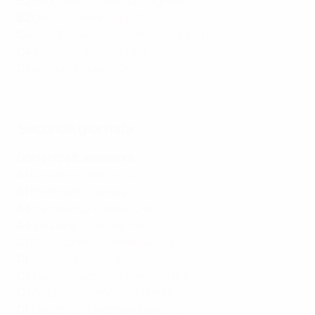
B2
Repubblica d'Irlanda - Inghilterra 0-2
B2
Grecia - Finlandia 3-0
C4
Isole Faroe - Macedonia del Nord 1-1
C4
Armenia - Lettonia 4-1
G2
Moldavia - Malta 2-0
Highlights: Paesi Bassi - Bosnia-Herzegovina 5-2
Seconda giornata
Domenica 8 settembre
A1
Croazia - Polonia 1-0
A1
Portogallo - Scozia 2-1
A4
Danimarca - Serbia 2-0
A4
Svizzera - Spagna 1-4
C1
Slovacchia - Azerbaigian 2-0
C1
Svezia - Estonia 3-0
C3
Lussemburgo - Bielorussia 0-1
C3
Bulgaria - Irlanda del Nord 1-0
G1
Gibilterra - Liechtenstein 2-2