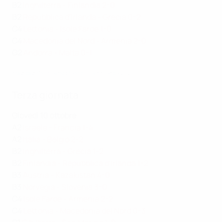
B2
Inghilterra - Finlandia 2-0
B2
Repubblica d'Irlanda - Grecia 0-2
C4
Lettonia - Isole Faroe 1-0
C4
Macedonia del Nord - Armenia 2-0
G2
Andorra - Malta 0-1
Highlights: Paesi Bassi - Germania 2-2
Terza giornata
Giovedì 10 ottobre
A2
Israele - Francia 1-4
A2
Italia - Belgio 2-2
B2
Inghilterra - Grecia 1-2
B2
Finlandia - Repubblica d'Irlanda 1-2
B3
Austria - Kazakistan 4-0
B3
Norvegia - Slovenia 3-0
C4
Isole Faroe - Armenia 2-2
C4
Lettonia - Macedonia del Nord 0-3