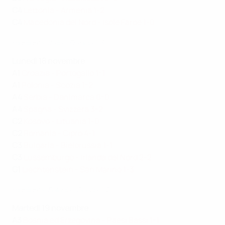
C4
Lettonia - Armenia 1-2
C4
Macedonia del Nord - Isole Faroe 1-0
Highlights: Italia - Francia 1-3
Lunedì 18 novembre
A1
Croazia - Portogallo 1-1
A1
Polonia - Scozia 1-2
A4
Serbia - Danimarca 0-0
A4
Spagna - Svizzera 3-2
C2
Kosovo - Lituania 1-0
C2
Romania - Cipro 4-1
C3
Bulgaria - Bielorussia 1-1
C3
Lussemburgo - Irlanda del Nord 2-2
G1
Liechtenstein - San Marino 1-3
Highlights: Polonia - Scozia 1-2
Martedì 19 novembre
A3
Bosnia ed Erzegovina - Paesi Bassi 1-1