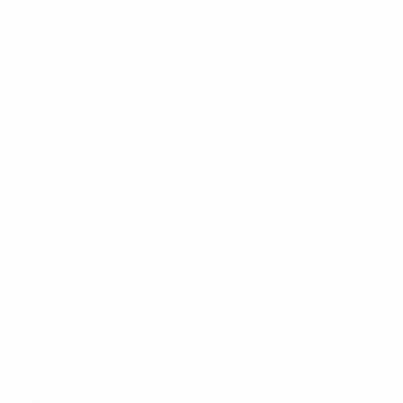
Highlights: Grecia - Inghilterra 0-3
Venerdì 15 novembre
A1
Portogallo - Polonia 5-1
A1
Scozia - Croazia 1-0
A4
Danimarca - Spagna 1-2
A4
Svizzera - Serbia 1-1
C2
Cipro - Lituania 2-1
C2
Romania - Kosovo 3-0
C3
Lussemburgo - Bulgaria 0-1
C3
Irlanda del Nord - Bielorussia 2-0
G1
San Marino - Gibilterra 1-1
*
Romania vince 3-0 a tavolino
Highlights: Portogallo - Polonia 5-1
Sabato 16 novembre
A3
Germania - Bosnia ed Erzegovina 7-0