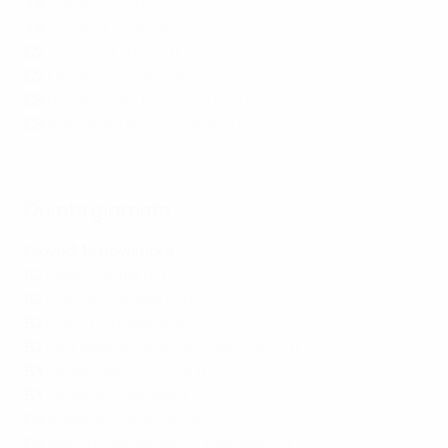
A4
Spagna - Serbia 3-0
A4
Svizzera - Danimarca 2-2
C2
Kosovo - Cipro 3-0
C2
Lituania - Romania 1-2
C3
Bielorussia - Lussemburgo 1-1
C3
Irlanda del Nord - Bulgaria 5-0
Highlights: Polonia - Croazia 3-3
Quinta giornata
Giovedì 14 novembre
A2
Belgio - Italia 0-1
A2
Francia - Israele 0-0
B2
Grecia - Inghilterra 0-3
B2
Repubblica d'Irlanda - Finlandia 1-0
B3
Kazakistan - Austria 0-2
B3
Slovenia - Norvegia 1-4
C4
Armenia - Isole Faroe 0-1
C4
Macedonia del Nord - Lettonia 1-0