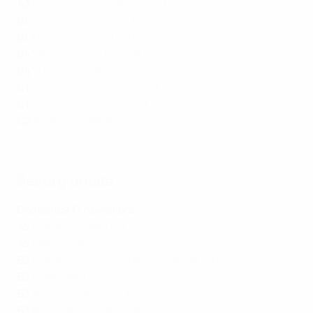
A3
Paesi Bassi - Ungheria 4-0
B1
Georgia - Ucraina 1-1
B1
Albania - Cechia 0-0
B4
Montenegro - Islanda 0-2
B4
Turchia - Galles 0-0
C1
Azerbaigian - Estonia 0-0
C1
Svezia - Slovacchia 2-1
G2
Andorra - Moldavia 0-1
Highlights: Paesi Bassi - Ungheria 4-0
Sesta giornata
Domenica 17 novembre
A2
Israele - Belgio 1-0
A2
Italia - Francia 1-3
B2
Inghilterra - Repubblica d'Irlanda 5-0
B2
Finlandia - Grecia 0-2
B3
Austria - Slovenia 1-1
B3
Norvegia - Kazakistan 5-0