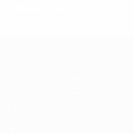
Dove guardare la finale di Nations League
Capocannoniere: Gyökeres
UEFA Nations League
Partite
Notizie
Sorteggi
Storia
Gironi
Dettagli
UEFA.tv
Negozio
VISITA
ANCHE
UEFA.com
Fondazione
UEFA