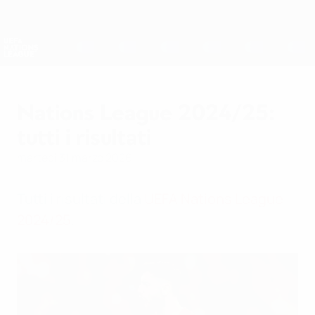
Passa
al
contenuto
Nations League &amp; Women's EURO
Scarica
principale
Risultati e statistiche live
UEFA Nations League
Nations League 2024/25:
tutti i risultati
martedì 31 marzo 2026
Tutti i risultati della
UEFA Nations League
2024/25
.