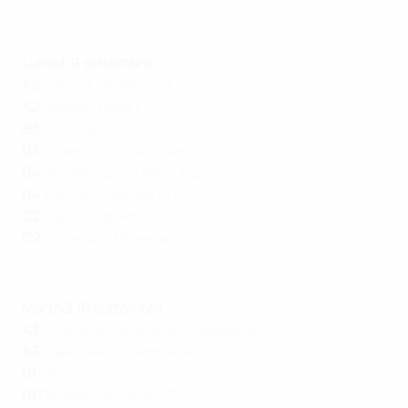
Highlights: Danimarca - Serbia 2-0
Lunedì 9 settembre
A 2
Francia - Belgio 2-0
A2
Israele - Italia 1-2
B3
Norvegia - Austria 2-1
B3
Slovenia - Kazakistan 3-0
B4
Montenegro - Galles 1-2
B4
Turchia - Islanda 3-1
C2
Cipro - Kosovo 0-4
C2
Romania - Lituania 3-1
Highlights: Slovenia - Kazakistan 3-0
Martedì 10 settembre
A3
Ungheria - Bosnia ed Erzegovina 0-0
A3
Paesi Bassi - Germania 2-2
B1
Albania - Georgia 0-1
B1
Cechia - Ucraina 3-2