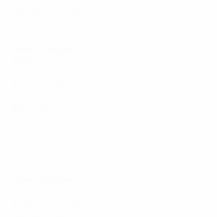
G1
Gibilterra - San Marino 1-0
G2
Moldavia - Andorra 2-0
Highlights: Israele - Francia 1-4
Venerdì 11 ottobre
A3
Bosnia ed Erzegovina - Germania 1-2
A3
Ungheria - Paesi Bassi 1-1
B1
Cechia - Albania 2-0
B1
Ucraina - Georgia 1-0
B4
Islanda - Galles 2-2
B4
Turchia - Montenegro 1-0
C1
Estonia - Azerbaigian 3-1
C1
Slovacchia - Svezia 2-2
Highlights: Bosnia-Erzegovina - Germania 1-2
Sabato 12 ottobre
A1
Croazia - Scozia 2-1
A1
Polonia - Portogallo 1-3
A4
Serbia - Svizzera 2-0