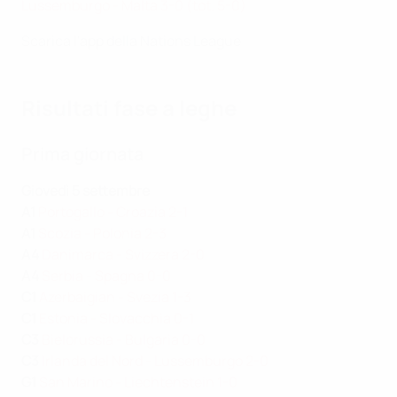
Lussemburgo - Malta 3-0 (tot. 5-0)
Scarica l'app della Nations League
Risultati fase a leghe
Prima giornata
Giovedì 5 settembre
A1
Portogallo - Croazia 2-1
A1
Scozia - Polonia 2-3
A4
Danimarca - Svizzera 2-0
A4
Serbia - Spagna 0-0
C1
Azerbaigian - Svezia 1-3
C1
Estonia - Slovacchia 0-1
C3
Bielorussia - Bulgaria 0-0
C3
Irlanda del Nord - Lussemburgo 2-0
G1
San Marino - Liechtenstein 1-0