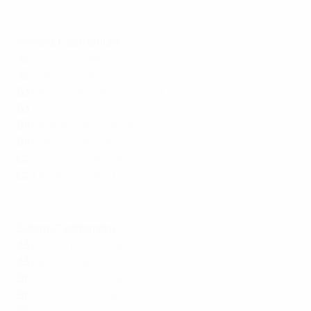
Highlights: Portogallo - Croazia 2-1
Venerdì 6 settembre
A2
Belgio - Israele 3-1
A2
Francia - Italia 1-3
B3
Kazakistan - Norvegia 0-0
B3
Slovenia - Austria 1-1
B4
Islanda - Montenegro 2-0
B4
Galles - Turchia 0-0
C2
Kosovo - Romania 0-3
C2
Lituania - Cipro 0-1
Highlights: Francia - Italia 1-3
Sabato 7 settembre
A3
Germania - Ungheria 5-0
A3
Paesi Bassi - Bosnia ed Erzegovina 5-2
B1
Georgia - Cechia 4-1
B1
Ucraina - Albania 1-2