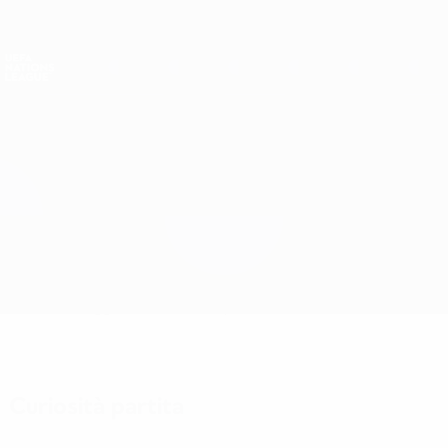
Passa
al
contenuto
Nations League &amp; Women's EURO
Scarica
principale
Risultati e statistiche live
UEFA Nations League
Slovacchia vs Azerbaigian
Sommario
Aggiornamenti
Info partita
Curiosità partita