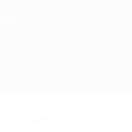
Passa
al
contenuto
Nations League &amp; Women's EURO
Scarica
principale
Risultati e statistiche live
UEFA Nations League
Lussemburgo vs Bielorussia
Sommario
Aggiornamenti
Info partita
Curiosità partita