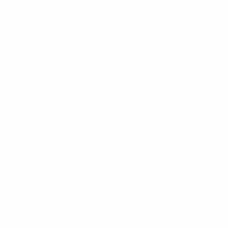
G1
Gibilterra - San Marino 1-0
G2
Moldavia - Andorra 2-0
Highlights: Israele - Francia 1-4
Venerdì 11 ottobre
A3
Bosnia ed Erzegovina - Germania 1-2
A3
Ungheria - Paesi Bassi 1-1
B1
Cechia - Albania 2-0
B1
Ucraina - Georgia 1-0
B4
Islanda - Galles 2-2
B4
Turchia - Montenegro 1-0
C1
Estonia - Azerbaigian 3-1
C1
Slovacchia - Svezia 2-2
Highlights: Bosnia-Erzegovina - Germania 1-2
Sabato 12 ottobre
A1
Croazia - Scozia 2-1
A1
Polonia - Portogallo 1-3
A4
Serbia - Svizzera 2-0