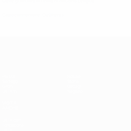
Dove guardare la finale di Nations League
Capocannoniere: Gyökeres
UEFA Nations League
Partite
Notizie
Sorteggi
Storia
Gironi
Dettagli
UEFA.tv
Negozio
VISITA
ANCHE
UEFA.com
Fondazione
UEFA