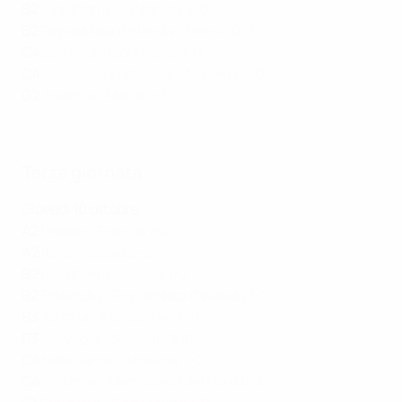
B2
Inghilterra - Finlandia 2-0
B2
Repubblica d'Irlanda - Grecia 0-2
C4
Lettonia - Isole Faroe 1-0
C4
Macedonia del Nord - Armenia 2-0
G2
Andorra - Malta 0-1
Highlights: Paesi Bassi - Germania 2-2
Terza giornata
Giovedì 10 ottobre
A2
Israele - Francia 1-4
A2
Italia - Belgio 2-2
B2
Inghilterra - Grecia 1-2
B2
Finlandia - Repubblica d'Irlanda 1-2
B3
Austria - Kazakistan 4-0
B3
Norvegia - Slovenia 3-0
C4
Isole Faroe - Armenia 2-2
C4
Lettonia - Macedonia del Nord 0-3