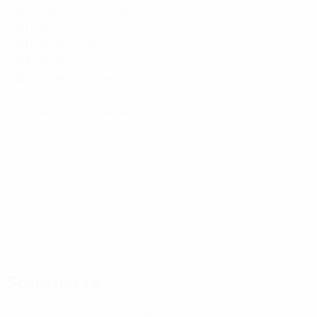
A3
Ungheria - Germania 1-1
B1
Albania - Ucraina 1-2
B1
Cechia - Georgia 2-1
B4
Montenegro - Turchia 3-1
B4
Galles - Islanda 4-1
C1
Slovacchia - Estonia 1-0
C1
Svezia - Azerbaigian 6-0
G2
Malta - Andorra 0-0
Highlights: Svezia - Azerbaigian 6-0
© 1998-2026 UEFA. All rights reserved.
Ultimo aggiornamento: martedì 31 marzo 2026
Scelti per te