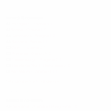
Highlights: Grecia - Inghilterra 0-3
Venerdì 15 novembre
A1
Portogallo - Polonia 5-1
A1
Scozia - Croazia 1-0
A4
Danimarca - Spagna 1-2
A4
Svizzera - Serbia 1-1
C2
Cipro - Lituania 2-1
C2
Romania - Kosovo 3-0
C3
Lussemburgo - Bulgaria 0-1
C3
Irlanda del Nord - Bielorussia 2-0
G1
San Marino - Gibilterra 1-1
*
Romania vince 3-0 a tavolino
Highlights: Portogallo - Polonia 5-1
Sabato 16 novembre
A3
Germania - Bosnia ed Erzegovina 7-0