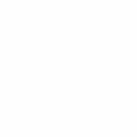
Highlights: Danimarca - Serbia 2-0
Lunedì 9 settembre
A 2
Francia - Belgio 2-0
A2
Israele - Italia 1-2
B3
Norvegia - Austria 2-1
B3
Slovenia - Kazakistan 3-0
B4
Montenegro - Galles 1-2
B4
Turchia - Islanda 3-1
C2
Cipro - Kosovo 0-4
C2
Romania - Lituania 3-1
Highlights: Slovenia - Kazakistan 3-0
Martedì 10 settembre
A3
Ungheria - Bosnia ed Erzegovina 0-0
A3
Paesi Bassi - Germania 2-2
B1
Albania - Georgia 0-1
B1
Cechia - Ucraina 3-2