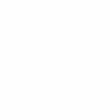
B2
Repubblica d'Irlanda - Inghilterra 0-2
B2
Grecia - Finlandia 3-0
C4
Isole Faroe - Macedonia del Nord 1-1
C4
Armenia - Lettonia 4-1
G2
Moldavia - Malta 2-0
Highlights: Paesi Bassi - Bosnia-Herzegovina 5-2
Seconda giornata
Domenica 8 settembre
A1
Croazia - Polonia 1-0
A1
Portogallo - Scozia 2-1
A4
Danimarca - Serbia 2-0
A4
Svizzera - Spagna 1-4
C1
Slovacchia - Azerbaigian 2-0
C1
Svezia - Estonia 3-0
C3
Lussemburgo - Bielorussia 0-1
C3
Bulgaria - Irlanda del Nord 1-0
G1
Gibilterra - Liechtenstein 2-2