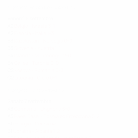
Highlights: Portogallo - Croazia 2-1
Venerdì 6 settembre
A2
Belgio - Israele 3-1
A2
Francia - Italia 1-3
B3
Kazakistan - Norvegia 0-0
B3
Slovenia - Austria 1-1
B4
Islanda - Montenegro 2-0
B4
Galles - Turchia 0-0
C2
Kosovo - Romania 0-3
C2
Lituania - Cipro 0-1
Highlights: Francia - Italia 1-3
Sabato 7 settembre
A3
Germania - Ungheria 5-0
A3
Paesi Bassi - Bosnia ed Erzegovina 5-2
B1
Georgia - Cechia 4-1
B1
Ucraina - Albania 1-2