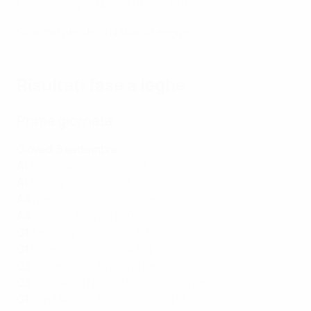
Lussemburgo - Malta 3-0 (tot. 5-0)
Scarica l'app della Nations League
Risultati fase a leghe
Prima giornata
Giovedì 5 settembre
A1
Portogallo - Croazia 2-1
A1
Scozia - Polonia 2-3
A4
Danimarca - Svizzera 2-0
A4
Serbia - Spagna 0-0
C1
Azerbaigian - Svezia 1-3
C1
Estonia - Slovacchia 0-1
C3
Bielorussia - Bulgaria 0-0
C3
Irlanda del Nord - Lussemburgo 2-0
G1
San Marino - Liechtenstein 1-0