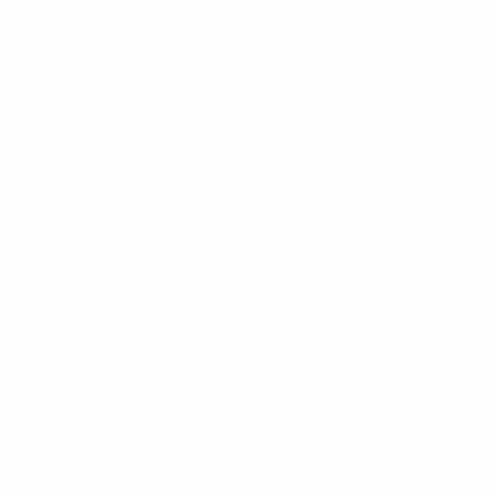
C4
Lettonia - Armenia 1-2
C4
Macedonia del Nord - Isole Faroe 1-0
Highlights: Italia - Francia 1-3
Lunedì 18 novembre
A1
Croazia - Portogallo 1-1
A1
Polonia - Scozia 1-2
A4
Serbia - Danimarca 0-0
A4
Spagna - Svizzera 3-2
C2
Kosovo - Lituania 1-0
C2
Romania - Cipro 4-1
C3
Bulgaria - Bielorussia 1-1
C3
Lussemburgo - Irlanda del Nord 2-2
G1
Liechtenstein - San Marino 1-3
Highlights: Polonia - Scozia 1-2
Martedì 19 novembre
A3
Bosnia ed Erzegovina - Paesi Bassi 1-1