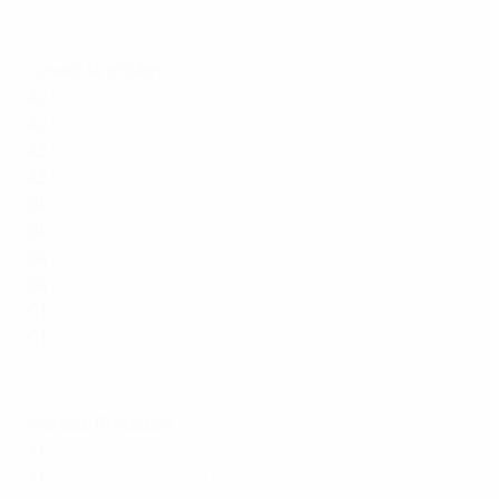
Highlights: Finlandia - Inghilterra 1-3
Lunedì 14 ottobre
A2
Belgio - Francia 1-2
A2
Italia - Israele 4-1
A3
Bosnia ed Erzegovina - Ungheria 0-2
A3
Germania - Paesi Bassi 1-0
B1
Georgia - Albania 0-1
B1
Ucraina - Cechia 1-1
B4
Islanda - Turchia 2-4
B4
Galles - Montenegro 1-2
C1
Azerbaigian - Slovacchia 1-3
C1
Estonia - Svezia 0-3
Highlights: Islanda - Turchia 2-4
Martedì 15 ottobre
A1
Polonia - Croazia 3-3
A1
Scozia - Portogallo 0-0