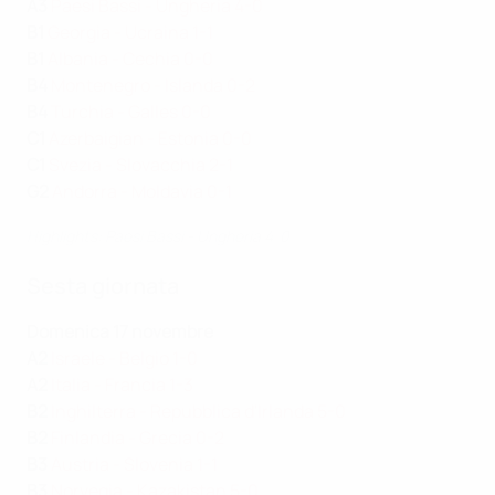
A3
Paesi Bassi - Ungheria 4-0
B1
Georgia - Ucraina 1-1
B1
Albania - Cechia 0-0
B4
Montenegro - Islanda 0-2
B4
Turchia - Galles 0-0
C1
Azerbaigian - Estonia 0-0
C1
Svezia - Slovacchia 2-1
G2
Andorra - Moldavia 0-1
Highlights: Paesi Bassi - Ungheria 4-0
Sesta giornata
Domenica 17 novembre
A2
Israele - Belgio 1-0
A2
Italia - Francia 1-3
B2
Inghilterra - Repubblica d'Irlanda 5-0
B2
Finlandia - Grecia 0-2
B3
Austria - Slovenia 1-1
B3
Norvegia - Kazakistan 5-0