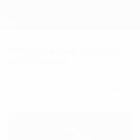
Passa
al
contenuto
Nations League &amp; Women's EURO
Scarica
principale
Risultati e statistiche live
UEFA Nations League
Nations League 2024/25:
tutti i risultati
martedì 31 marzo 2026
Tutti i risultati della
UEFA Nations League
2024/25
.