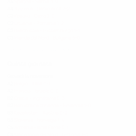
A4
Spagna - Serbia 3-0
A4
Svizzera - Danimarca 2-2
C2
Kosovo - Cipro 3-0
C2
Lituania - Romania 1-2
C3
Bielorussia - Lussemburgo 1-1
C3
Irlanda del Nord - Bulgaria 5-0
Highlights: Polonia - Croazia 3-3
Quinta giornata
Giovedì 14 novembre
A2
Belgio - Italia 0-1
A2
Francia - Israele 0-0
B2
Grecia - Inghilterra 0-3
B2
Repubblica d'Irlanda - Finlandia 1-0
B3
Kazakistan - Austria 0-2
B3
Slovenia - Norvegia 1-4
C4
Armenia - Isole Faroe 0-1
C4
Macedonia del Nord - Lettonia 1-0