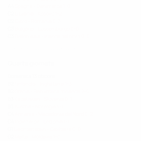
A4
Spagna - Danimarca 1-0
C2
Lituania - Kosovo 1-2
C2
Cipro - Romania 0-3
C3
Bulgaria - Lussemburgo 0-0
C3
Bielorussia - Irlanda del Nord 0-0
Highlights: Polonia - Portogallo 1-3
Quarta giornata
Domenica 13 ottobre
B2
Finlandia - Inghilterra 1-3
B2
Grecia - Repubblica d'Irlanda 2-0
B3
Kazakistan - Slovenia 0-1
B3
Austria - Norvegia 5-1
C4
Armenia - Macedonia del Nord 0-2
C4
Isole Faroe - Lettonia 1-1
G1
Liechtenstein - Gibilterra 0-0
G2
Malta - Moldavia 1-0