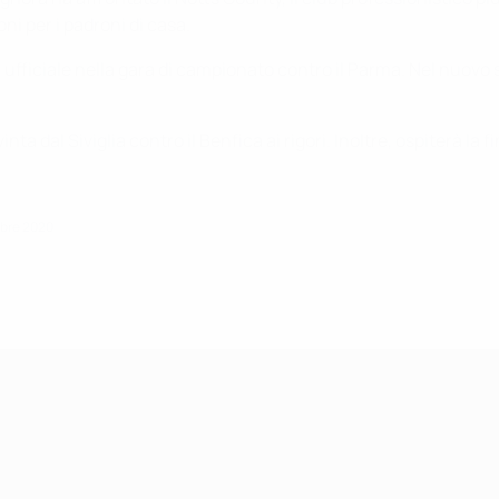
ni per i padroni di casa.
l ufficiale nella gara di campionato contro il Parma. Nel nuovo s
inta dal Siviglia contro il Benfica ai rigori. Inoltre, ospiterà
mbre 2020