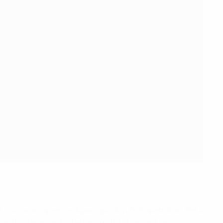
2, con una capienza di poco più di 41.000 spettatori. Per la
più antico del mondo che ha ispirato la famosa casacca