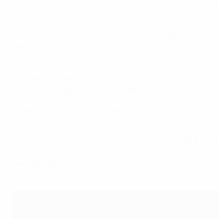
1925, mentre l'impianto è stato inaugurato ufficialmente il 
rossoneri, mentre l'Inter vi si è trasferita nel 1947.
Nel 1980, lo stadio è stato intitolato a Giuseppe Meazza. D
rappresentato il Milan dal 1940 al 1942. I lavori di rinnovo 
capienza è aumentata a 85.000 posti, anche se quella attua
Lo stadio ha ospitato tre partite della Coppa del Mondo 198
Champions League: 1965 (vinta dall'Inter), 1970 (Feyenoor
Il Meazza ha anche ospitato partite di rugby, incontri di b
Madonna. Inoltre, ospiterà la cerimonia di inaugurazione d
Ospiterà la semifinale tra Italia e Spagna mercoledì 6 ottobre
Juventus Stadium