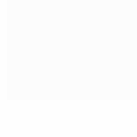
Lo Juventus Stadium
Juventus FC via Getty Images
Il terreno di gioco della Juventus ha preso il posto dello St
partita di inaugurazione dell'8 settembre 2011, la vecchia 