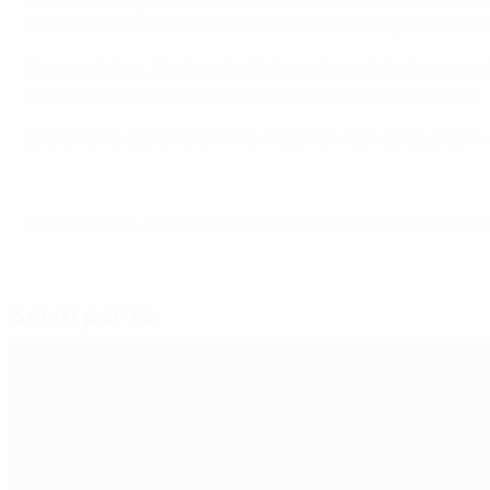
bianconera. L'amichevole è terminata 1-1, con gol di Luca To
Tre giorni dopo, Stephan Lichtsteiner ha siglato il primo go
di Serie A e ha vinto nove scudetti consecutivi, un record.
Lo stadio ha ospitato la finale di UEFA Europa League 2014 v
© 1998-2026 UEFA. All rights reserved.
Ultimo aggiornamento: giovedì 3 dice
Scelti per te