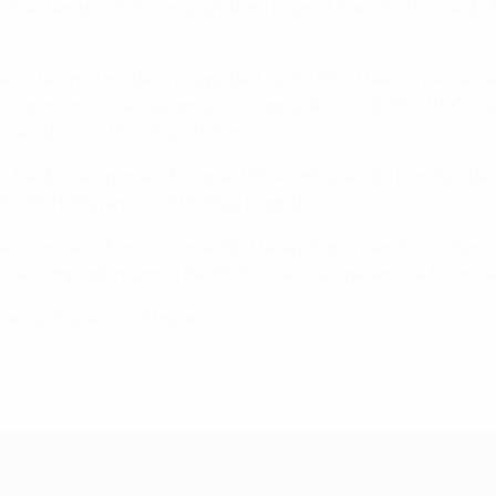
19 settembre 1926 con la sfida tra Inter e Milan (6-3) vista da 3
ue volte vincitore della Coppa del Mondo FIFA, Meazza aveva tr
più importanti, che risalgono alla Coppa del Mondo FIFA 1990, han
le è di circa 75.000 spettatori.
4, tre del Campionato Europeo UEFA 1980 e sei dei Mondiali del
d), 2001 (Bayern) e 2016 (Real Madrid).
oxe e concerti di artisti come Bob Marley, Bob Dylan, Bruce Spr
elle Olimpiadi invernali del 2026, che si svolgeranno a Milano 
 e la finale il 10 ottobre.