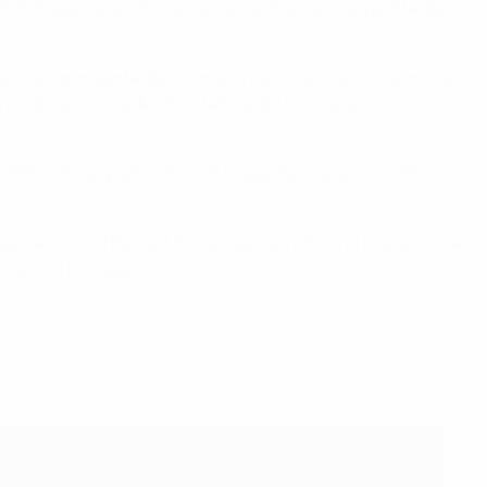
5.000 spettatori. Inizialmente ospitava solo le partite dei
ascorso gran parte della carriera nell'Inter ma aveva anche
no dotato lo stadio di un tetto e del terzo anello. La
 1990, oltre a quattro finali di Coppa dei Campioni/UEFA
ingsteen, David Bowie, Michael Jackson, Rolling Stones, U2 e
e Cortina D'Ampezzo.