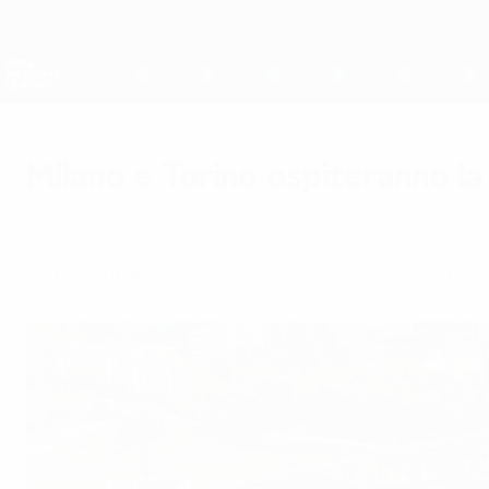
Passa
al
contenuto
Nations League &amp; Women's EURO
principale
Risultati e statistiche live
UEFA Nations League
Milano e Torino ospiteranno la
giovedì 3 dicembre 2020
La fase finale si giocherà allo stadio Giusepp