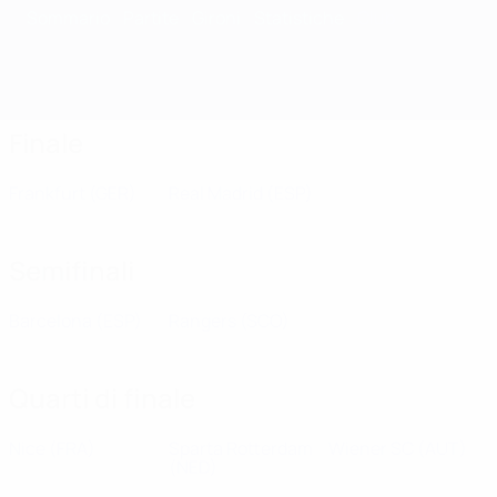
Sommario
Partite
Gironi
Statistiche
Club
Finale
Frankfurt
(GER)
Real Madrid
(ESP)
Semifinali
Barcelona
(ESP)
Rangers
(SCO)
Quarti di finale
Nice
(FRA)
Sparta Rotterdam
Wiener SC
(AUT)
(NED)