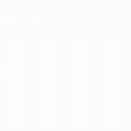
Passa
al
contenuto
Champions League Ufficiale
Scarica
principale
Risultati e Fantasy live
UEFA Champions League
In
2025/26
2024/25
2023/24
2022/23
2021/22
2020/21
201
vetrina
2025/26
2024/25
2023/24
2022/23
2021/22
2020/21
2019/20
2018/19
2017/18
2016/17
2015/16
2014/15
2013/14
2012/13
2011/12
2010/11
2009/10
2008/09
2007/08
2006/07
2005/06
2004/05
2003/04
2002/03
2001/02
2000/01
1999/00
1998/99
1997/98
1996/97
1995/96
1994/95
1993/94
1992/93
1991/92
1990/91