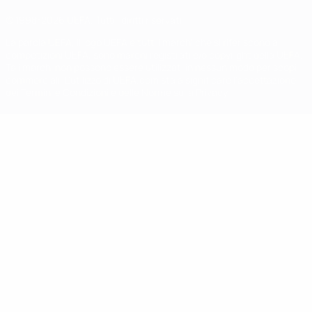
© 1998-2026 UEFA. Tutti i diritti riservati
La parola UEFA, il logo UEFA e tutti i marchi che si riferiscono a
competizioni UEFA, sono marchi registrati e/o copyright della UEFA.
Tali marchi non possono essere utilizzati in nessun modo per scopi
commerciali. L'utilizzo di UEFA.com sta a significare l'accettazione
dei Termini e Condizioni e delle Norme sulla Privacy.