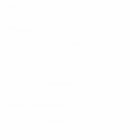
Wolves
(ENG)
Primo turno
B 1909
(DEN)
Crvena Zvezda
Fenerbahçe
(TUR)
(SRB)
IFK Göteborg
(SWE)
Jeunesse Esch
Milan
(ITA)
(LUX)
Senica
(SVK)
Young Boys
(SUI)
Turno preliminare
Anderlecht
(BEL)
Csepel
(HUN)
CSKA Sofia
(BUL)
KuPS Kuopio
(FIN)
Linfield
(NIR)
ŁKS
(POL)