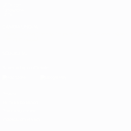
UEFA.com
Fondazione
UEFA
CAMBIA LINGUA
Italiano
English
Français
Deutsch
Русский
Español
Italiano
Português
العربية
SEGUICI SU
Scarica l'app ufficiale
Privacy
Termini e condizioni
Politica sui cookie
Impostazioni Privacy