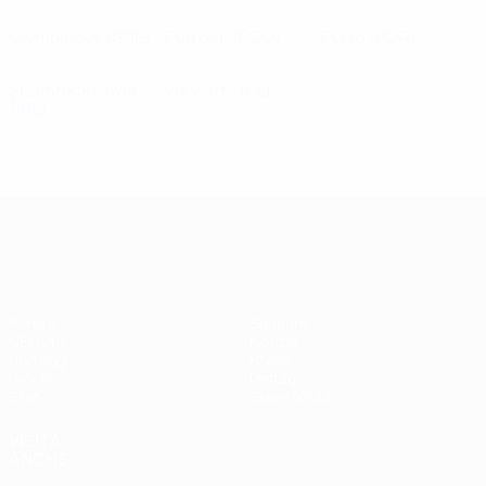
Olympiacos
(GRE)
Petrolul
(ROU)
Porto
(POR)
Shamrock Rovers
Vorwärts
(GER)
(IRL)
UEFA Champions League
Partite
Squadre
UEFA.tv
Notizie
Sorteggi
Storia
Giochi
Dettagli
Stat.
Store (club)
VISITA
ANCHE