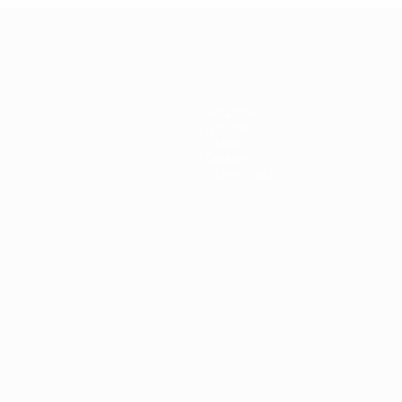
Squadre
Notizie
Storia
Dettagli
Store (club)
ortuguês
العربية