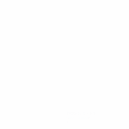
13
11
Nurenberg
Martinez
1956/57
G
V
P
S
Quarti di finale
7
3
1
3