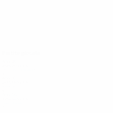
14
14
Foix
Gonzales
Partite giocate
Anni '20
2025/26
G
V
P
S
Terzo turno preliminare
2
0
0
2
Anni '10
2017/18
G
V
P
S
Spareggi
4
0
2
2
Anni '50
1959/60
G
V
P
S
Quarti di finale
7
4
1
2