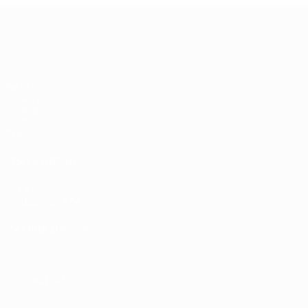
UEFA Champions League
Partite
UEFA.tv
Sorteggi
Giochi
Stat.
VISITA ANCHE
UEFA.com
Fondazione UEFA
CAMBIA LINGUA
Italiano
English
Français
Deutsch
Русский
Español
Italiano
P
SEGUICI SU