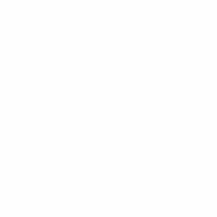
Quarti di finale
6
5
1
0
1985/86
G
V
P
S
Semifinali
8
4
3
1
1984/85
G
V
P
S
Quarti di finale
6
3
1
2
1983/84
G
V
P
S
Primo turno
2
1
0
1
Anni '70
1970/71
G
V
P
S
Primo turno
2
0
0
2
Anni '60
1961/62
G
V
P
S
Turno preliminare
2
0
0
2
Anni '50
1959/60
G
V
P
S
Primo turno
5
2
0
3
1958/59
G
V
P
S