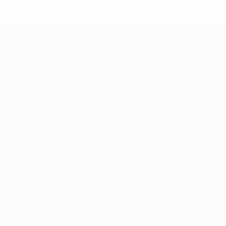
Primo turno
5
2
1
2
UEFA Champions League
Partite
Squadre
UEFA.tv
Notizie
Sorteggi
Storia
Giochi
Dettagli
Stat.
Store (club)
VISITA
ANCHE
UEFA.com
Fondazione
UEFA
CAMBIA LINGUA
Italiano
English
Français
Deutsch
Русский
Español
Italiano