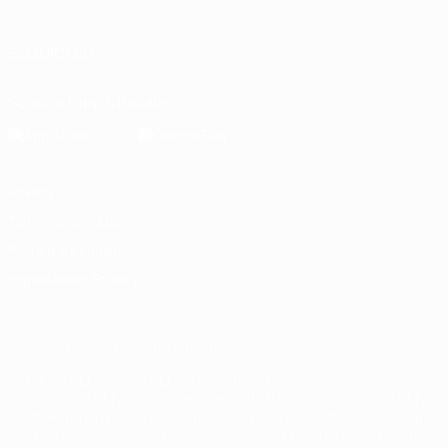
Português
العربية
SEGUICI SU
Scarica l'app ufficiale
Privacy
Termini e condizioni
Politica sui cookie
Impostazioni Privacy
© 1998-2026 UEFA. Tutti i diritti riservati
La parola UEFA, il logo UEFA e tutti i marchi che si riferiscono a
competizioni UEFA, sono marchi registrati e/o copyright della UEFA.
Tali marchi non possono essere utilizzati in nessun modo per scopi
commerciali. L'utilizzo di UEFA.com sta a significare l'accettazione