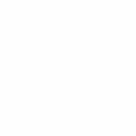
2008/09
G
V
P
S
Secondo turno di qualificazione
4
2
1
1
Anni '90
1997/98
G
V
P
S
Fase a gironi
8
2
1
4
1996/97
G
V
P
S
Fase a gironi
8
2
1
5
1995/96
G
V
P
S
Turno di qualificazione
2
0
0
2
1994/95
G
V
P
S
Quarti di finale
10
5
3
2
1992/93
G
V
P
S
Fase a gironi
10
6
0
4
1991/92
G
V
P
S
Secondo turno
4
0
3
1
Anni '80
1988/89
G
V
P
S