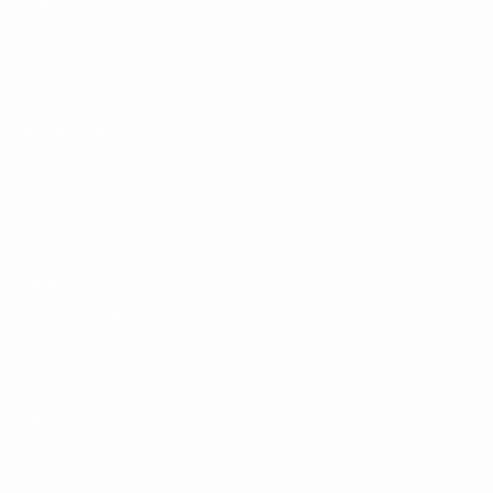
UEFA
UEFA.com
Fondazione
UEFA
CAMBIA LINGUA
Italiano
English
Français
Deutsch
Русский
Español
Italiano
Português
Privacy
Termini e condizioni
Politica sui cookie
Impostazioni Privacy
© 1998-2026 UEFA. Tutti i diritti riservati
La parola UEFA, il logo UEFA e tutti i marchi che si riferiscono a
competizioni UEFA, sono marchi registrati e/o copyright della UEFA.