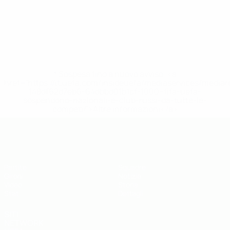
* Sospesa fino a nuovo avviso. <a
href='https://it.uefa.com/insideuefa/mediaservices/media
148df62d7eb6-64dbbd01b1cf-1000--fifa-uefa-
sospendono-nazionali-e-club-russi-da-tutte-le-
competi/'>Altre informazioni</a>
UEFA Futsal EURO Under 19
Partite
Squadre
Gironi
Notizie
Video
Storia
Stat.
Dettagli
SITI
NETWORK