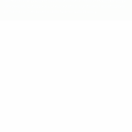
Tali marchi non possono essere utilizzati in nessun modo per scopi
commerciali. L'utilizzo di UEFA.com sta a significare l'accettazione
dei Termini e Condizioni e delle Norme sulla Privacy.