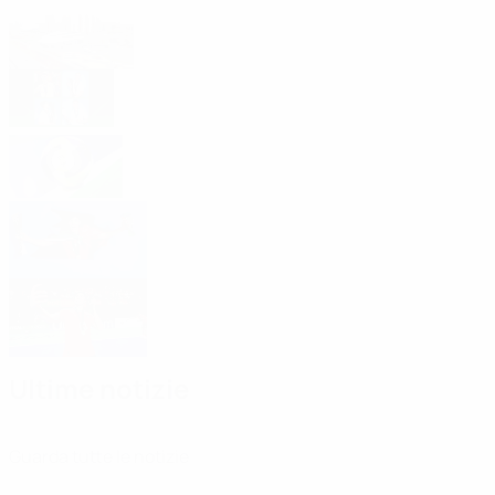
Il Kazakistan ospita le fasi finali 2027 ad
Astana
La Spagna è l'unica ad aver vinto sia a livello
U19 che senior
Relazione tecnica di UEFA Futsal EURO
Under 19 2025
La Squadra del Torneo
Giocatore del Torneo: Rodrigo Monteiro
Ultime notizie
Guarda tutte le notizie